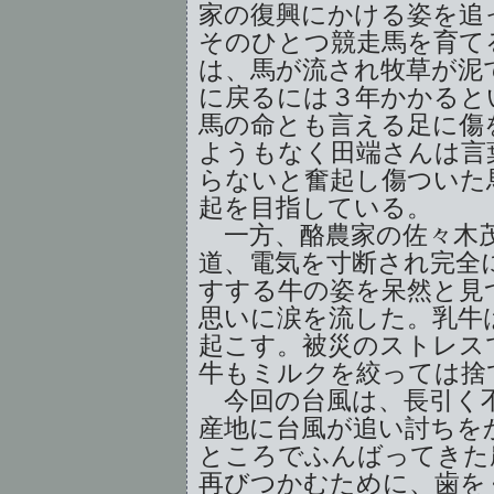
家の復興にかける姿を追
そのひとつ競走馬を育て
は、馬が流され牧草が泥
に戻るには３年かかると
馬の命とも言える足に傷
ようもなく田端さんは言
らないと奮起し傷ついた
起を目指している。
一方、酪農家の佐々木茂
道、電気を寸断され完全
すする牛の姿を呆然と見
思いに涙を流した。乳牛
起こす。被災のストレス
牛もミルクを絞っては捨
今回の台風は、長引く不
産地に台風が追い討ちを
ところでふんばってきた
再びつかむために、歯を