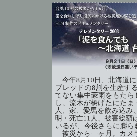
今年8月10日、北海道に
ブレッドの8割を生産す
てない集中豪雨をもたら
し、流木が橋げたにたま
人、家、愛馬を飲み込み
明・死亡11人、被害総
いるが、今後さらに膨ら
被災から一ヶ月。カメラ