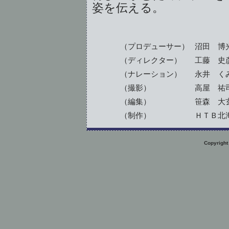
姿を伝える。
（プロデューサー）
沼田 博
（ディレクター）
工藤 史
（ナレーション）
永井 く
（撮影）
高屋 祐
（編集）
笹森 大
（制作）
ＨＴＢ北
Copyright