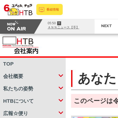
番組情報
05:50
字
NEXT
ＡＮＮニュース【手】
TOP
あなた
会社概要
私たちの姿勢
このページは令
HTBについて
広報☆便り