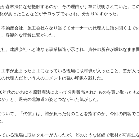
為が森林法になぜ抵触するのか、その理由が丁寧に説明されていた。こ
違反があったことなどがテロップで示され、分かりやすかった。
、不動産会社、施工会社を探り当ててオーナーの代理人に話を聞くまで
え、客観的な理解に繋がった。
会社、建設会社へと連なる事業構造が示され、責任の所在が曖昧なまま
。
、工事が止まったままになっている現場に取材班が入ったこと。窓が入
主の代理人だという人のコメントは強い印象を残した。
70年代のいわゆる原野商法によって分割販売されたものを買い取ったも
のか」と、過去の北海道の姿とつながった気がした。
について、「代償」は、誰が負った何のことを指すのか、今回の内容で
た。
っている現場に取材クルーが入ったが、どのような経緯で取材が可能に