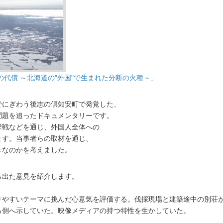
の代償 ～北海道の"外国"で生まれた分断の火種～」
でにぎわう後志の倶知安町で発覚した、
問題を追ったドキュメンタリーです。
挙戦などを通じ、外国人全体への
ます。当事者らの取材を通じ、
きなのかを考えました。
ら出た意見を紹介します。
りやすいテーマに挑んだ心意気を評価する。伐採現場と建築途中の別荘
る側へ示していた。映像メディアの持つ特性を生かしていた。