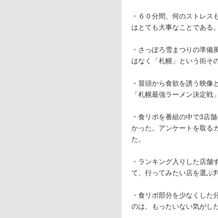
・６０分間、何のストレス
はとても大事なことである
・さっぽろ雪まつりの準備
はなく「札幌」という街そ
・冒頭から食欲を誘う映像
「札幌最強ラーメン決定戦
・食リポを番組の中で3店
かった。アンケートを取る
た。
・ランキング入りした店舗
て、行ってみたい店を選ぶ
・食リポ部分を少なくした
のは、もったいない気がし