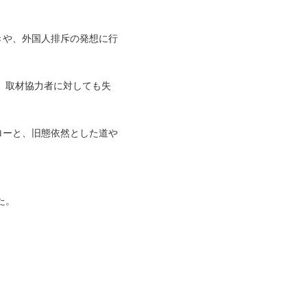
きや、外国人排斥の発想に行
、取材協力者に対しても失
ローと、旧態依然とした道や
た。