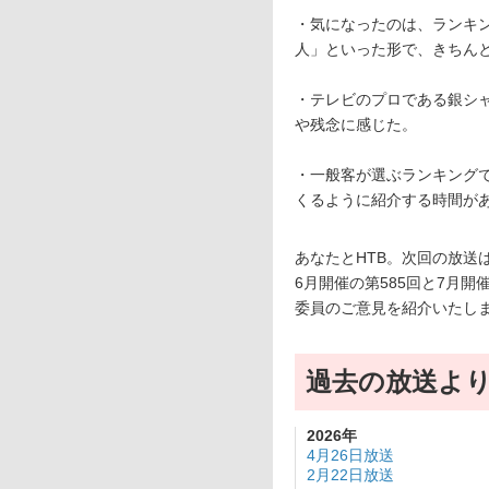
・気になったのは、ランキ
人」といった形で、きちん
・テレビのプロである銀シ
や残念に感じた。
・一般客が選ぶランキング
くるように紹介する時間が
あなたとHTB。次回の放送
6月開催の第585回と7月開
委員のご意見を紹介いたし
過去の放送よ
2026年
4月26日放送
2月22日放送