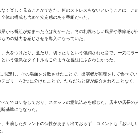
もなく楽しく見ることができた。何のストレスもないということは、こ
。全体の構成も含めて安定感のある番組だった。
風景から番組が始まった点は良かった。冬の札幌らしい風景や季節感が
のものの魅力を感じさせる導入になっていた。
と、火をつけたり、煮たり、切ったりという強調された音で、一気にラ
」という強気なタイトルもこのような番組にふさわしかった。
舗に限定し、その場面を分散させたことで、出演者が無理をして食べてい
カテゴリーを3つに分けたことで、だらだらと店が紹介されることなく、
すべてでロケをしており、スタッフの意気込みを感じた。店主や店長の
判断基準にもなった。
分、出演したタレントの個性があまり出ておらず、コメントも「おいし
た。