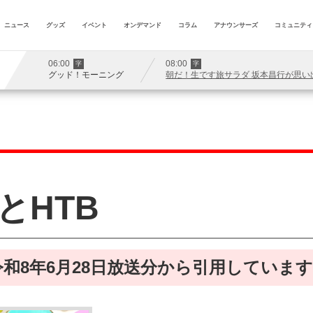
ニュース
グッズ
イベント
オンデマンド
コラム
アナウンサーズ
コミュニティ
06:00
08:00
字
字
グッド！モーニング
朝だ！生です旅サラダ 坂本昌行が思
とHTB
和8年6月28日放送分から引用していま