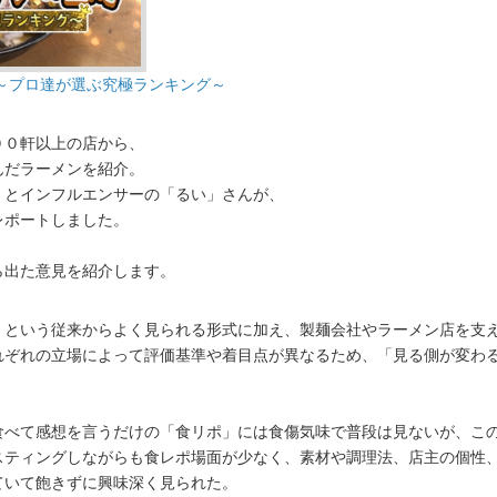
～プロ達が選ぶ究極ランキング～
００軒以上の店から、
んだラーメンを紹介。
」とインフルエンサーの「るい」さんが、
レポートしました。
ら出た意見を紹介します。
」という従来からよく見られる形式に加え、製麺会社やラーメン店を支
れぞれの立場によって評価基準や着目点が異なるため、「見る側が変わ
食べて感想を言うだけの「食リポ」には食傷気味で普段は見ないが、こ
スティングしながらも食レポ場面が少なく、素材や調理法、店主の個性
ていて飽きずに興味深く見られた。