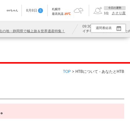
今日の運勢
札幌市
8
月
8
日
onちゃん
土
さそり座
1
位
最高気温
25
℃
09:30
週間番組表
い出の地・静岡県で極上旅＆世界遺産特集！
イチモニ！×イチオシ!!ｏｎ
TOP
> HTBについて - あなたとHTB
す。