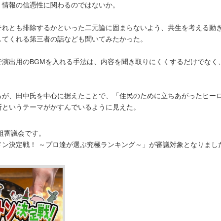
、情報の信憑性に関わるのではないか。
それとも排除するかといった二元論に固まらないよう、共生を考える動
してくれる第三者の話なども聞いてみたかった。
で演出用のBGMを入れる手法は、内容を聞き取りにくくするだけでなく
るが、田中氏を中心に据えたことで、「住民のために立ちあがったヒー
断というテーマがかすんでいるように見えた。
番組審議会です。
メン決定戦！ ～プロ達が選ぶ究極ランキング～」が審議対象となりまし