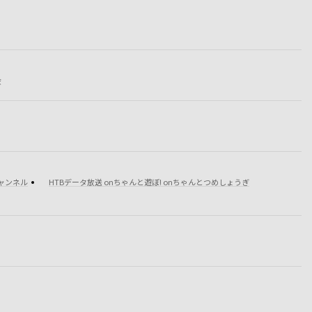
会
チャンネル
HTBデータ放送 onちゃんと遊ぼ! onちゃんとつめしょうぎ