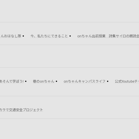
ゃんおはなし隊
今、私たちにできること
onちゃん出前授業 詩集サイロの朗読
あそんで学ぼう!
巷のonちゃん
onちゃんキャンパスライフ
公式Youtube
カラで交通安全プロジェクト