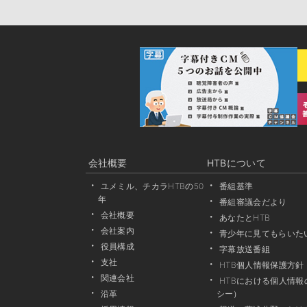
会社概要
HTBについて
ユメミル、チカラHTBの50
番組基準
年
番組審議会だより
会社概要
あなたとHTB
会社案内
青少年に見てもらいた
役員構成
字幕放送番組
支社
HTB個人情報保護方針
関連会社
HTBにおける個人情
沿革
シー）