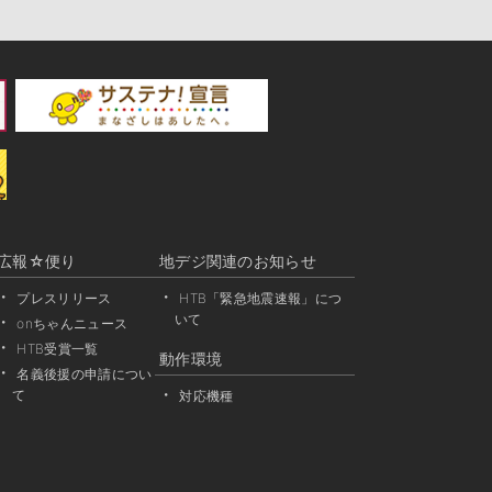
広報☆便り
地デジ関連のお知らせ
プレスリリース
HTB「緊急地震速報」につ
いて
onちゃんニュース
HTB受賞一覧
動作環境
名義後援の申請につい
て
対応機種