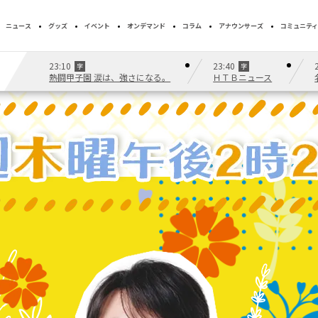
ニュース
グッズ
イベント
オンデマンド
コラム
アナウンサーズ
コミュニティ
23:10
23:40
字
字
熱闘甲子園 涙は、強さになる。
ＨＴＢニュース