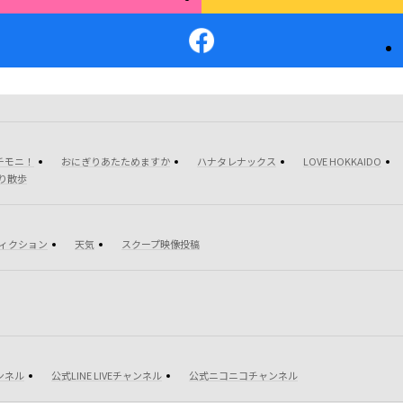
チモニ！
おにぎりあたためますか
ハナタレナックス
LOVE HOKKAIDO
り散歩
フィクション
天気
スクープ映像投稿
ャンネル
公式LINE LIVEチャンネル
公式ニコニコチャンネル