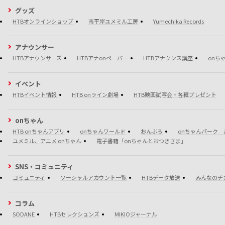
グッズ
HTBオンラインショップ
南平岸ユメミル工房
Yumechika Records
アナウンサー
HTBアナウンサーズ
HTBアナonペーパー
HTBアナウンス講座
onち
イベント
HTBイベント情報
HTB onライン劇場
HTB映画試写会・各種プレゼント
onちゃん
HTB onちゃんアプリ
onちゃんワールド
おんぶろ
onちゃんパーク 
ユメミル、アニメ onちゃん
電子書籍「onちゃんとおつきさま」
SNS・コミュニティ
コミュニティ
ソーシャルアカウント一覧
HTBデータ放送
みんなのチ
コラム
SODANE
HTBセレクションズ
MIKIOジャーナル