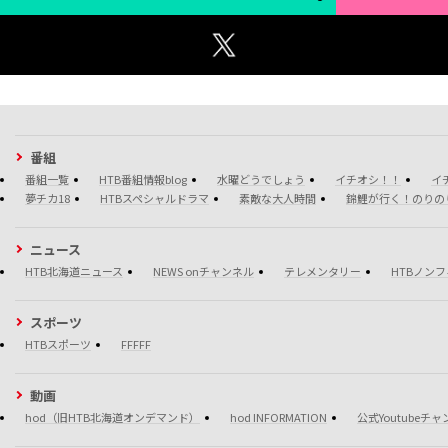
番組
番組一覧
HTB番組情報blog
水曜どうでしょう
イチオシ！！
イ
夢チカ18
HTBスペシャルドラマ
素敵な大人時間
錦鯉が行く！のりの
ニュース
HTB北海道ニュース
NEWS onチャンネル
テレメンタリー
HTBノン
スポーツ
HTBスポーツ
FFFFF
動画
hod（旧HTB北海道オンデマンド）
hod INFORMATION
公式Youtubeチ