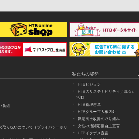
私たちの姿勢
HTBビジョン
HTBのサステナビリティ／SDGs
活動
HTB倫理憲章
い番組
HTBグループ人権方針
職場風土改善の取り組み
女性の活躍応援自主宣言
報の取り扱いについて（プライバシーポリ
HTBイクボス宣言