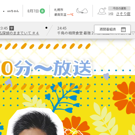
今日の運勢
札幌市
8
月
7
日
onちゃん
金
さそり座
1
位
最高気温
---
℃
23:45
24:45
字
週間番組表
名探偵のままでいて ＃４
千鳥の相席食堂 最強２人旅!島田珠代＆藤井隆▽