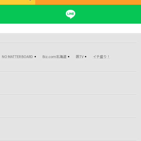
NO MATTER BOARD
Biz.com北海道
医TV
イチ盛り！