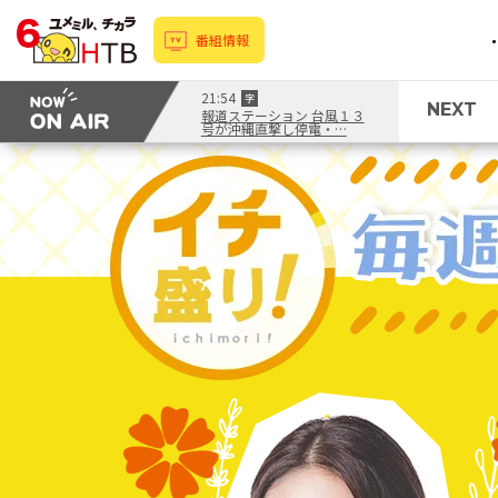
番組情報
21:54
字
NEXT
報道ステーション 台風１３
号が沖縄直撃し停電・…