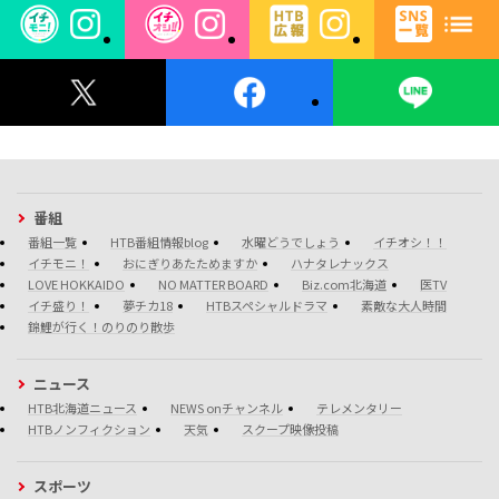
番組
番組一覧
HTB番組情報blog
水曜どうでしょう
イチオシ！！
イチモニ！
おにぎりあたためますか
ハナタレナックス
LOVE HOKKAIDO
NO MATTER BOARD
Biz.com北海道
医TV
イチ盛り！
夢チカ18
HTBスペシャルドラマ
素敵な大人時間
錦鯉が行く！のりのり散歩
ニュース
HTB北海道ニュース
NEWS onチャンネル
テレメンタリー
HTBノンフィクション
天気
スクープ映像投稿
スポーツ