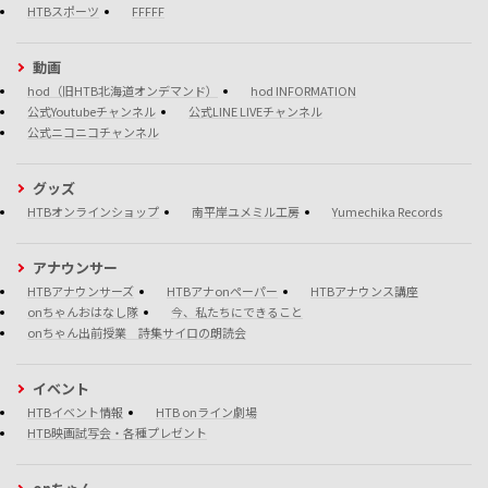
HTBスポーツ
FFFFF
動画
hod（旧HTB北海道オンデマンド）
hod INFORMATION
公式Youtubeチャンネル
公式LINE LIVEチャンネル
公式ニコニコチャンネル
グッズ
HTBオンラインショップ
南平岸ユメミル工房
Yumechika Records
アナウンサー
HTBアナウンサーズ
HTBアナonペーパー
HTBアナウンス講座
onちゃんおはなし隊
今、私たちにできること
onちゃん出前授業 詩集サイロの朗読会
イベント
HTBイベント情報
HTB onライン劇場
HTB映画試写会・各種プレゼント