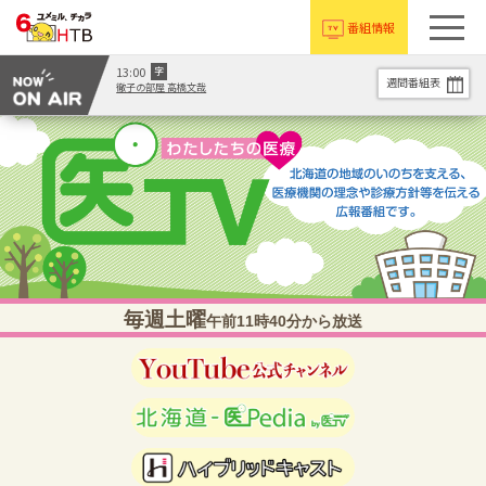
番組情報
13:00
字
週間番組表
徹子の部屋 高橋文哉
毎週土曜
午前11時40分から放送