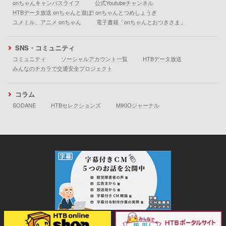
onちゃんキャンパスライフ
公式Youtubeチャンネル
HTBデータ放送 onちゃんと遊ぼ! onちゃんとつめしょうぎ
ユメミル、アニメ onちゃん
電子書籍「onちゃんとおつきさま」
SNS・コミュニティ
コミュニティ
ソーシャルアカウント一覧
HTBデータ放送
みんなのチカラで交通安全プロジェクト
コラム
SODANE
HTBセレクションズ
MIKIOジャーナル