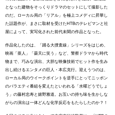
となった建物をそっくりドラマのセットにして撮影した
のだ。ローカル局の「リアル」を極上コメディに昇華し
た話題作が、まさに取材を受けたHTBのテレビマンと社
屋によって、実写化された前代未聞の作品となった。
作品化したのは、「踊る大捜査線」シリーズをはじめ、
映画「亜人」「曇天に笑う」など、警察ドラマから時代
物まで、巧みな演出、大胆な映像技術でヒット作を生み
出し続けるエンタメの巨人・本広克行。迎えうつのは、
ローカル局のウイークポイントを逆手にとってニッポン
のバラエティ番組を変えたといわれる「水曜どうでしょ
う」の藤村忠寿と嬉野雅道。お互いの持ち味を生かしな
がらの演出は一体どんな化学反応をもたらしたのか？！