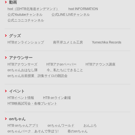
動画
hod（旧HTB北海道オンデマンド）
hod INFORMATION
公式Youtubeチャンネル
公式LINE LIVEチャンネル
公式ニコニコチャンネル
グッズ
HTBオンラインショップ
南平岸ユメミル工房
Yumechika Records
アナウンサー
HTBアナウンサーズ
HTBアナonペーパー
HTBアナウンス講座
onちゃんおはなし隊
今、私たちにできること
onちゃん出前授業 詩集サイロの朗読会
イベント
HTBイベント情報
HTB onライン劇場
HTB映画試写会・各種プレゼント
onちゃん
HTB onちゃんアプリ
onちゃんワールド
おんぶろ
onちゃんパーク あそんで学ぼう!
巷のonちゃん