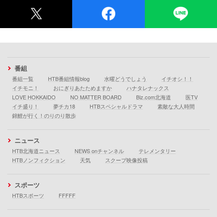
番組
番組一覧
HTB番組情報blog
水曜どうでしょう
イチオシ！！
イチモニ！
おにぎりあたためますか
ハナタレナックス
LOVE HOKKAIDO
NO MATTER BOARD
Biz.com北海道
医TV
イチ盛り！
夢チカ18
HTBスペシャルドラマ
素敵な大人時間
錦鯉が行く！のりのり散歩
ニュース
HTB北海道ニュース
NEWS onチャンネル
テレメンタリー
HTBノンフィクション
天気
スクープ映像投稿
スポーツ
HTBスポーツ
FFFFF