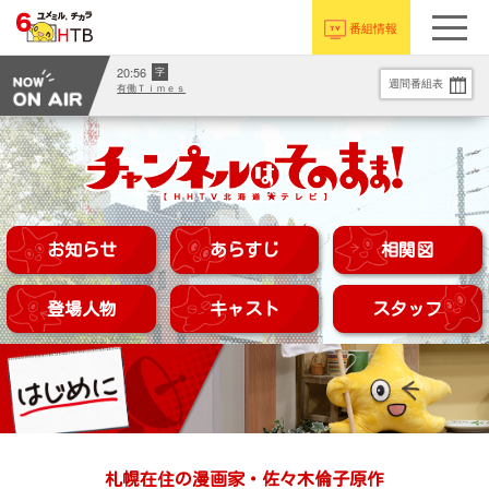
番組情報
20:56
字
週間番組表
有働Ｔｉｍｅｓ
お知らせ
あらすじ
相関図
登場人物
キャスト
スタッフ
札幌在住の漫画家・佐々木倫子原作