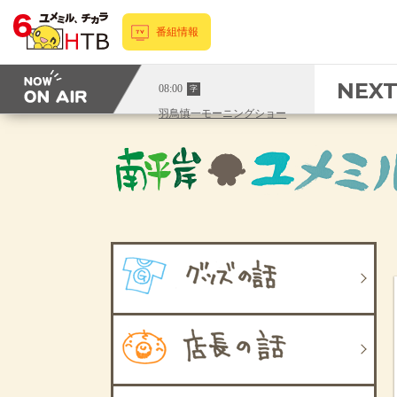
番組情報
NEX
08:00
字
羽鳥慎一モーニングショー