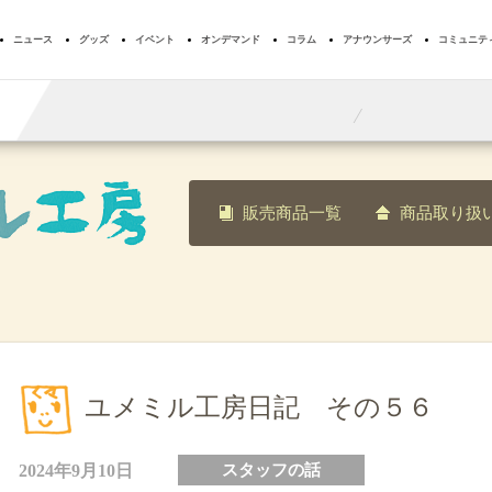
ニュース
グッズ
イベント
オンデマンド
コラム
アナウンサーズ
コミュニテ
T
09:55
10:25
字
元気に歩き続けるための秘訣を大公開
有働由美子の健康
販売商品一覧
商品取り扱
ユメミル工房日記 その５６
2024年9月10日
スタッフの話