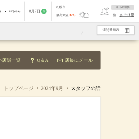
札幌市
今日の運勢
8
月
7
日
ィ
onちゃん
金
さそり座
1
位
最高気温
32
℃
週間番組表
10:40
字
案内人！ 転倒＆認知症予防に！手指の健康
大下容子ワイド！スクランブ
い店舗一覧
Q＆A
店長にメール
トップページ
2024年9月
スタッフの話