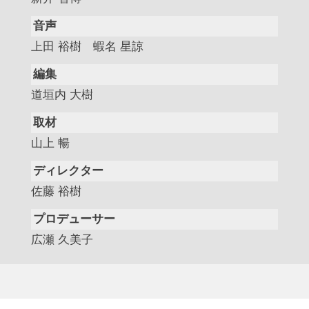
音声
上田 裕樹 蝦名 星諒
編集
道垣内 大樹
取材
山上 暢
ディレクター
佐藤 裕樹
プロデューサー
広瀬 久美子