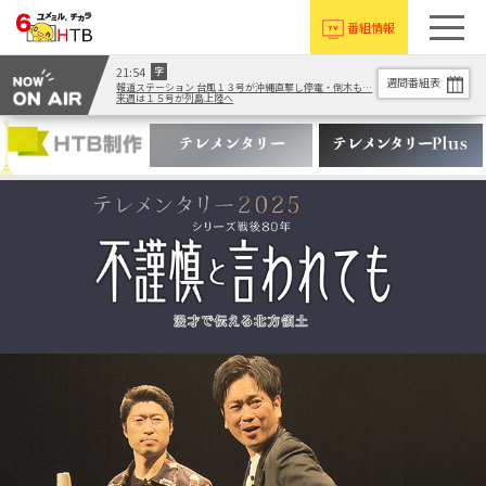
番組情報
21:54
字
週間番組表
報道ステーション 台風１３号が沖縄直撃し停電・倒木も…
来週は１５号が列島上陸へ