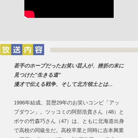
若手のホープだったお笑い芸人が、挫折の末に
見つけた"生きる道"
漫才で伝える戦争、そして北方領土とは...
1996年結成、芸歴29年のお笑いコンビ「アッ
プダウン」。ツッコミの阿部浩貴さん（48）と
ボケの竹森巧さん（47）は、ともに北海道出身
で高校の同級生だ。高校卒業と同時に吉本興業