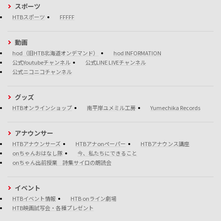
スポーツ
HTBスポーツ
FFFFF
動画
hod（旧HTB北海道オンデマンド）
hod INFORMATION
公式Youtubeチャンネル
公式LINE LIVEチャンネル
公式ニコニコチャンネル
グッズ
HTBオンラインショップ
南平岸ユメミル工房
Yumechika Records
アナウンサー
HTBアナウンサーズ
HTBアナonペーパー
HTBアナウンス講座
onちゃんおはなし隊
今、私たちにできること
onちゃん出前授業 詩集サイロの朗読会
イベント
HTBイベント情報
HTB onライン劇場
HTB映画試写会・各種プレゼント