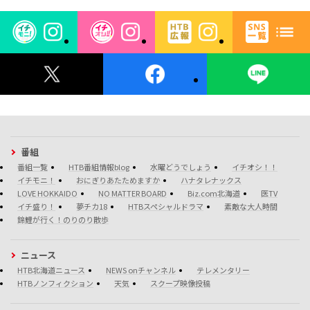
番組
番組一覧
HTB番組情報blog
水曜どうでしょう
イチオシ！！
イチモニ！
おにぎりあたためますか
ハナタレナックス
LOVE HOKKAIDO
NO MATTER BOARD
Biz.com北海道
医TV
イチ盛り！
夢チカ18
HTBスペシャルドラマ
素敵な大人時間
錦鯉が行く！のりのり散歩
ニュース
HTB北海道ニュース
NEWS onチャンネル
テレメンタリー
HTBノンフィクション
天気
スクープ映像投稿