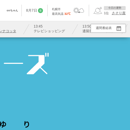
今日の運勢
札幌市
8
月
7
日
onちゃん
金
さそり座
1
位
最高気温
32
℃
13:45
13:50
字
週間番組表
ンナコッタ
テレビショッピング
遺留捜査 ＃４【再】
ゆり