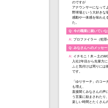
のですが
アナウンサーになって
野球場という大好きな
感動や一体感を味わえ
た。
今の職業に就いていな
プロファイラー（犯罪
みなさんへのメッセー
イチモニ！木～土のM
入社2年目から先輩方
ふと気付けば周りには
です。
「ゆりサーチ」のコー
も増え、
直接聞くみなさんの声
う言葉に励まされたり
楽しい時間とたくさん