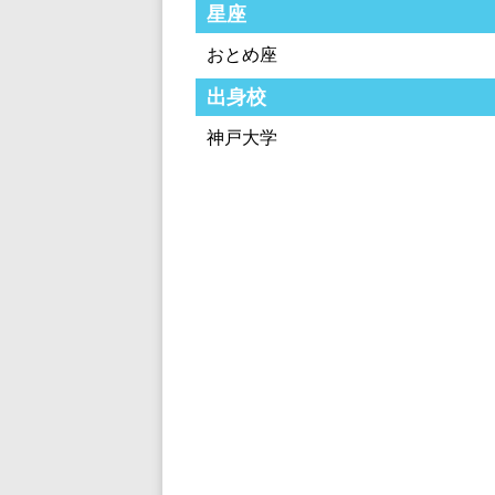
星座
おとめ座
出身校
神戸大学