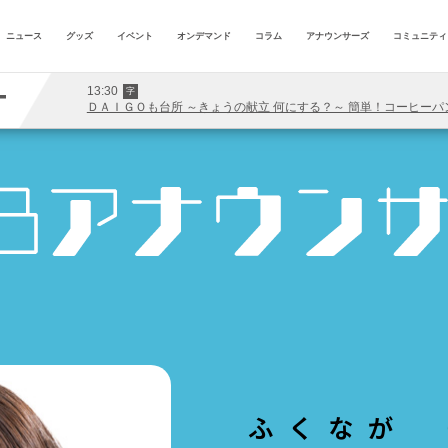
ニュース
グッズ
イベント
オンデマンド
コラム
アナウンサーズ
コミュニティ
13:30
字
T
ＤＡＩＧＯも台所 ～きょうの献立 何にする？～ 簡単！コーヒーパ
ふくなが