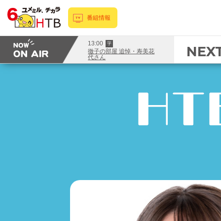
番組情報
13:00
字
NEX
徹子の部屋 追悼・寿美花
代さん