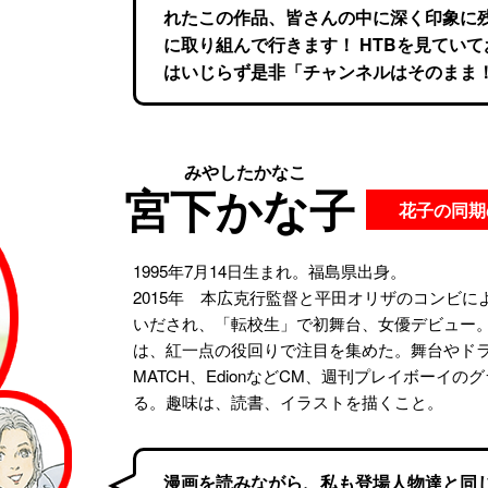
れたこの作品、皆さんの中に深く印象に
に取り組んで行きます！ HTBを見てい
はいじらず是非「チャンネルはそのまま
みやしたかなこ
宮下かな子
花子の同期
1995年7月14日生まれ。福島県出身。
2015年 本広克行監督と平田オリザのコンビ
いだされ、「転校生」で初舞台、女優デビュー
は、紅一点の役回りで注目を集めた。舞台やド
MATCH、EdionなどCM、週刊プレイボーイ
る。趣味は、読書、イラストを描くこと。
漫画を読みながら、私も登場人物達と同