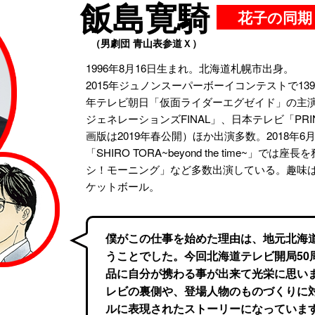
飯島寛騎
花子の同期
（男劇団 青山表参道Ｘ）
1996年8月16日生まれ。北海道札幌市出身。
2015年ジュノンスーパーボーイコンテストで139
年テレビ朝日「仮面ライダーエグゼイド」の主
ジェネレーションズFINAL」、日本テレビ「PRIN
画版は2019年春公開）ほか出演多数。2018年
「SHIRO TORA~beyond the time~」
シ！モーニング」など多数出演している。趣味
ケットボール。
僕がこの仕事を始めた理由は、地元北海
うことでした。今回北海道テレビ開局50
品に自分が携わる事が出来て光栄に思い
レビの裏側や、登場人物のものづくりに
ルに表現されたストーリーになっていま