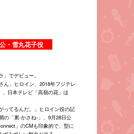
公・雪丸花子役
レラ」でデビュー。
んさん」ヒロイン、2018年フジテレ
」、日本テレビ「高嶺の花」ほ
たがってるんだ。」ヒロイン役の記
開の「累-かさね-」、9月28日公
Connect」のCMも印象的で、型に
みずみずしい魅力が光る。