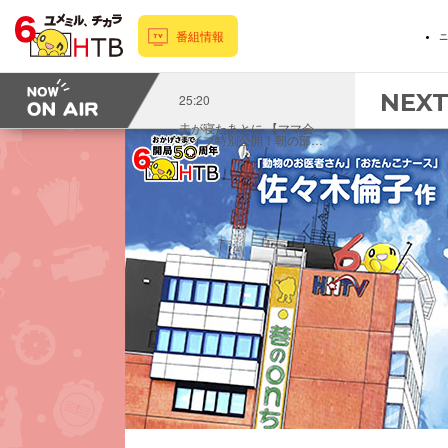
番組情報
ニ
NEX
25:20
夫が寝たあとに 【ママ会
ライブ特別公開！朝の部…