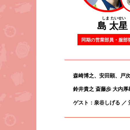
しま たいせい
島 太星
同期の営業部員・服部
森崎博之、安田顕、戸次重
鈴井貴之 斎藤歩 大内厚雄
ゲスト：泉谷しげる ／ 酒