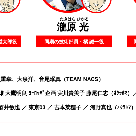
たきはら ひかる
瀧原 光
哲太郎役
同期の技術部員・橘 誠一役
幸、大泉洋、音尾琢真（TEAM NACS）
 大鷹明良 ﾖｰﾛｯﾊﾟ企画 実川貴美子 藤尾仁志（ｵｸﾗﾎﾏ
井敏也 ／ 東京03 ／ 吉本菜穂子 ／ 河野真也（ｵｸﾗﾎﾏ