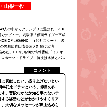
・山根一役
48人の中からグランプリに選ばれ、2016
演でデビュー。劇場版「仮面ライダー平成
CE OF LEGEND」（10月スタート、映
6月の男劇団青山表参道Ｘ旗揚げ公演
では座長を務めた。HTBにも朝の情報番組「イチオ
はスポーツ・ドライブ、特技は水泳とバス
コメント
道に貢献したい、盛り上げたいとい
周年記念ドラマという、節目の作
ます。普段なかなか知る事のないテ
対する姿勢などがわかりやすくリア
す。大切なメッセージが沢山込めら