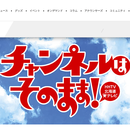
ュース
グッズ
イベント
オンデマンド
コラム
アナウンサーズ
コミュニティ
T
25:58
26:25
バンドリ！ ゆめ∞みた ＃０８「はなまる」
鬼の花嫁