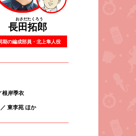
おさだたくろう
長田拓郎
同期の編成部員・北上隼人役
）／根岸季衣
）／ 東李苑 ほか