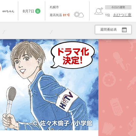
札幌市
今日の運勢
8
月
7
日
onちゃん
金
おひつじ座
1
位
最高気温
31
℃
週間番組表
26:55
27:20
27:50
イチ盛り！【再】
マル得ＪＡＰＡＮ ＧＯＬＤ
朝までＮ