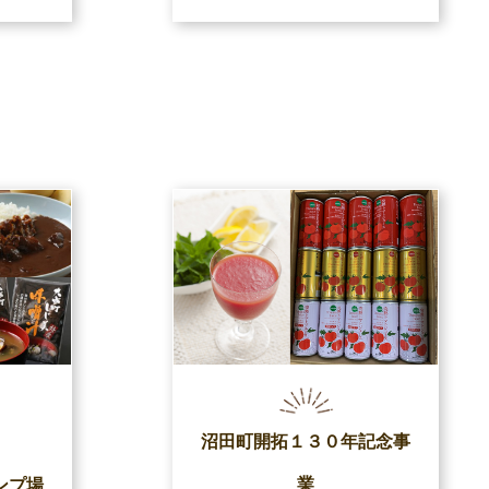
沼田町開拓１３０年記念事
業
ンプ場