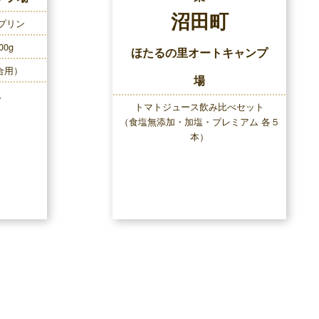
沼田町
プリン
0g
ほたるの里オートキャンプ
合用）
場
入
トマトジュース飲み比べセット
（食塩無添加・加塩・プレミアム 各５
本）