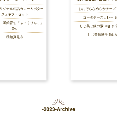
リジナル缶詰カレー＆ポター
おおぞらなめらかチーズ
ジュギフトセット
ゴーダチーズカレー 20
 函館育ち「ふっくりんこ」
しじ美ご飯の素 70g（2
2kg
しじ美味噌汁 5食
函館真昆布
-2023-Archive