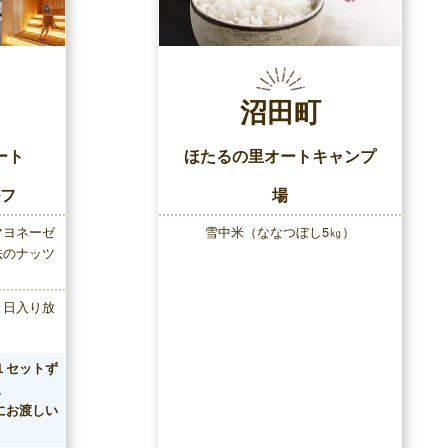
沼田町
ート
ほたるの里オートキャンプ
フ
場
マヨネーゼ
雪中米（ななつぼし5㎏）
法のナッツ
１日入り放
１セットず
。
にお渡しい