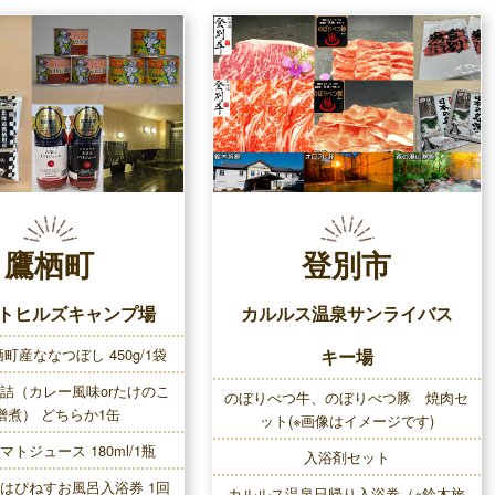
鷹栖町
登別市
トヒルズキャンプ場
カルルス温泉サンライバス
町産ななつぼし 450g/1袋
キー場
詰（カレー風味orたけのこ
のぼりべつ牛、のぼりべつ豚 焼肉セ
噌煮） どちらか1缶
ット(※画像はイメージです)
トジュース 180ml/1瓶
入浴剤セット
はぴねすお風呂入浴券 1回
カルルス温泉日帰り入浴券（※鈴木旅