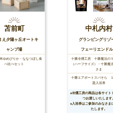
苫前町
中札内村
まえ夕陽ヶ丘オートキ
グランピングリゾ
ャンプ場
フェーリエンドル
米ゆめぴりか・ななつぼし食
十勝冷燻工房 十勝魔法の
べ比べセット
（ハーフサイズ）・十勝魔
さま
十勝エアポートスパそら 
題入浴券
※冷燻工房の商品は各サイト
つお渡しいたします
※入浴券はご参加のみなさま
たします。