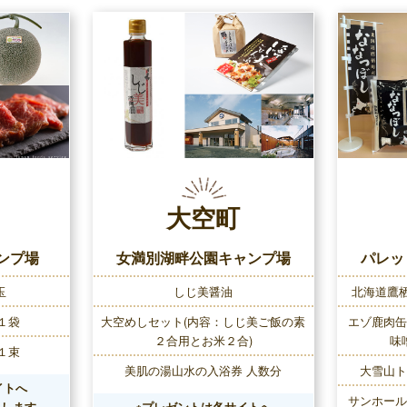
大空町
ンプ場
女満別湖畔公園キャンプ場
パレッ
玉
しじ美醤油
北海道鷹栖
１袋
大空めしセット(内容：しじ美ご飯の素
エゾ鹿肉缶
２合用とお米２合)
味
１束
美肌の湯山水の入浴券 人数分
大雪山トマ
イトへ
サンホール
たします。
※プレゼントは各サイトへ