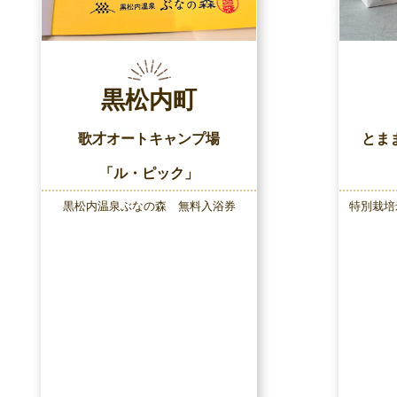
黒松内町
歌才オートキャンプ場
とま
「ル・ピック」
黒松内温泉ぶなの森 無料入浴券
特別栽培