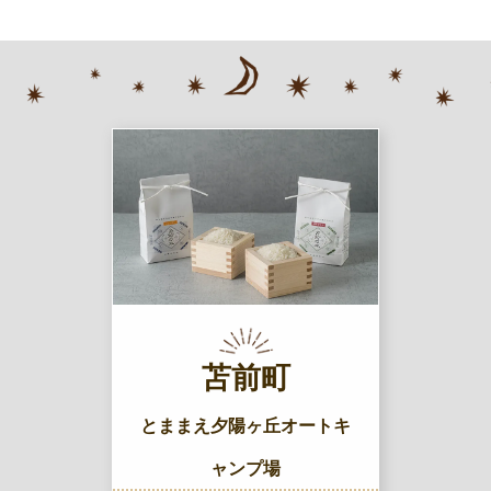
苫前町
とままえ夕陽ヶ丘オートキ
ャンプ場