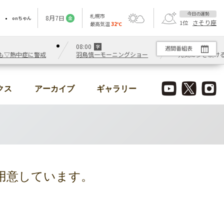
今日の運勢
札幌市
8
月
7
日
onちゃん
金
さそり座
1
位
最高気温
32
℃
08:00
09:55
字
週間番組表
も▽熱中症に警戒
羽鳥慎一モーニングショー
元気に歩き続け
クス
アーカイブ
ギャラリー
用意しています。