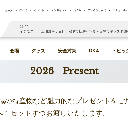
ニュース
グッズ
イベント
オンデマンド
コラム
アナウンサーズ
コミュニティ
06:00
イチモニ！ Ｆ上川畑が３点打！敵地で初勝利▽夏休み昼食キッズ半額
会場
グッズ
安全対策
トピッ
Q&A
2026 Present
域の特産物など魅力的なプレゼントをご
へ１セットずつお渡しいたします。