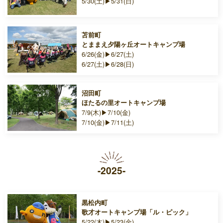
5/30(土)▶5/31(日)
苫前町
とままえ夕陽ヶ丘オートキャンプ場
6/26(金)▶6/27(土)
6/27(土)▶6/28(日)
沼田町
ほたるの里オートキャンプ場
7/9(木)▶7/10(金)
7/10(金)▶7/11(土)
-2025-
黒松内町
歌才オートキャンプ場「ル・ピック」
5/22(木)▶5/23(金)