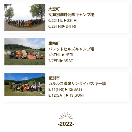
大空町
女満別湖畔公園キャンプ場
6/22THU▶23FRI
6/23FRI▶24FRI
鷹栖町
パレットヒルズキャンプ場
7/6THU▶7FRI
7/7FRI▶8SAT
登別市
カルルス温泉サンライバスキー場
8/11(FRI)▶12(SAT)
8/12(SAT)▶13(SUN)
-2022-