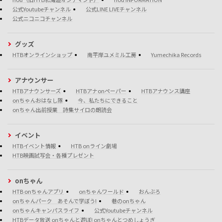
公式Youtubeチャンネル
公式LINE LIVEチャンネル
公式ニコニコチャンネル
グッズ
HTBオンラインショップ
南平岸ユメミル工房
Yumechika Records
アナウンサー
HTBアナウンサーズ
HTBアナonペーパー
HTBアナウンス講座
onちゃんおはなし隊
今、私たちにできること
onちゃん出前授業 詩集サイロの朗読会
イベント
HTBイベント情報
HTB onライン劇場
HTB映画試写会・各種プレゼント
onちゃん
HTB onちゃんアプリ
onちゃんワールド
おんぶろ
onちゃんパーク あそんで学ぼう!
巷のonちゃん
onちゃんキャンパスライフ
公式Youtubeチャンネル
HTBデータ放送 onちゃんと遊ぼ! onちゃんとつめしょうぎ