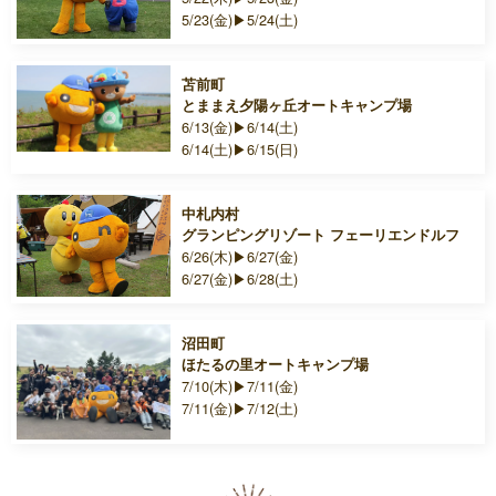
5/23(金)▶5/24(土)
苫前町
とままえ夕陽ヶ丘オートキャンプ場
6/13(金)▶6/14(土)
6/14(土)▶6/15(日)
中札内村
グランピングリゾート フェーリエンドルフ
6/26(木)▶6/27(金)
6/27(金)▶6/28(土)
沼田町
ほたるの里オートキャンプ場
7/10(木)▶7/11(金)
7/11(金)▶7/12(土)