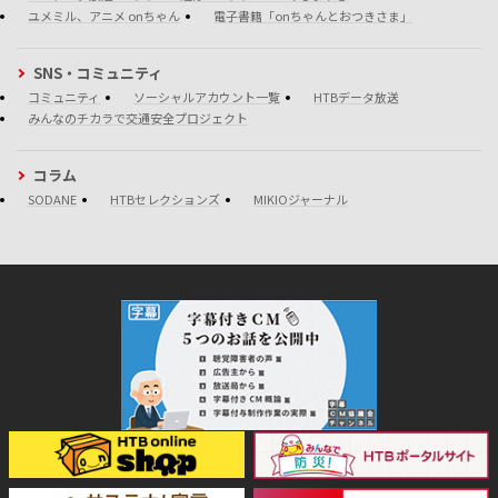
ユメミル、アニメ onちゃん
電子書籍「onちゃんとおつきさま」
SNS・コミュニティ
コミュニティ
ソーシャルアカウント一覧
HTBデータ放送
みんなのチカラで交通安全プロジェクト
コラム
SODANE
HTBセレクションズ
MIKIOジャーナル