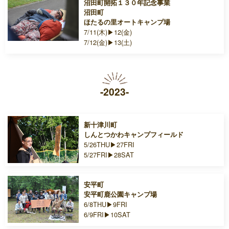
沼田町開拓１３０年記念事業
沼田町
ほたるの里オートキャンプ場
7/11(木)▶12(金)
7/12(金)▶13(土)
-2023-
新十津川町
しんとつかわキャンプフィールド
5/26THU▶27FRI
5/27FRI▶28SAT
安平町
安平町鹿公園キャンプ場
6/8THU▶9FRI
6/9FRI▶10SAT