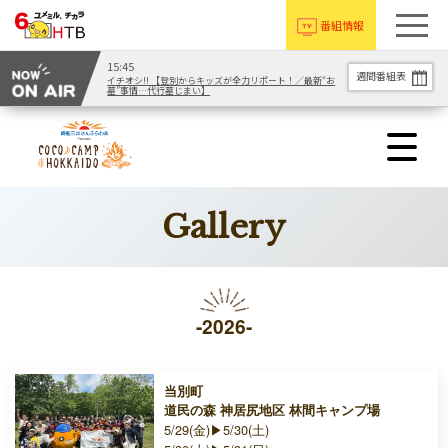
番組情報
15:45
週間番組表
イチオシ!! 【登別からキッズが全力リポート！／最新“お
墓”事情…代行墓じまい】
Gallery
-2026-
当別町
道民の森 神居尻地区 林間キャンプ場
5/29(金)▶5/30(土)