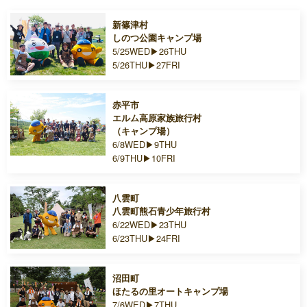
新篠津村
しのつ公園キャンプ場
5/25WED▶26THU
5/26THU▶27FRI
赤平市
エルム高原家族旅行村
（キャンプ場）
6/8WED▶9THU
6/9THU▶10FRI
八雲町
八雲町熊石青少年旅行村
6/22WED▶23THU
6/23THU▶24FRI
沼田町
ほたるの里オートキャンプ場
7/6WED▶7THU