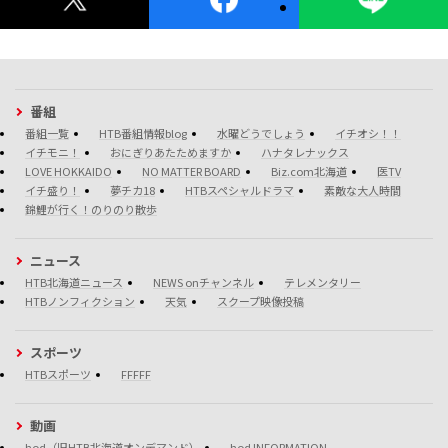
番組
番組一覧
HTB番組情報blog
水曜どうでしょう
イチオシ！！
イチモニ！
おにぎりあたためますか
ハナタレナックス
LOVE HOKKAIDO
NO MATTER BOARD
Biz.com北海道
医TV
イチ盛り！
夢チカ18
HTBスペシャルドラマ
素敵な大人時間
錦鯉が行く！のりのり散歩
ニュース
HTB北海道ニュース
NEWS onチャンネル
テレメンタリー
HTBノンフィクション
天気
スクープ映像投稿
スポーツ
HTBスポーツ
FFFFF
動画
hod（旧HTB北海道オンデマンド）
hod INFORMATION