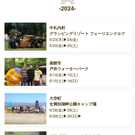
-2024-
中札内村
グランピングリゾート フェーリエンドルフ
5/23(木)▶24(金)
5/24(金)▶25(土)
函館市
戸井ウォーターパーク
6/14(金)▶15(土)
6/15(土)▶16(日)
大空町
女満別湖畔公園キャンプ場
6/28(金)▶29(土)
6/29(土)▶30(日)▶