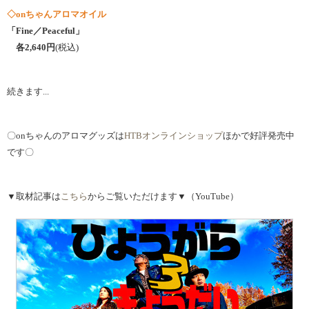
◇onちゃんアロマオイル
「Fine／Peaceful」
各2,640円
(税込)
続きます...
〇onちゃんのアロマグッズは
HTBオンラインショップ
ほかで好評発売中
です〇
▼取材記事は
こちら
からご覧いただけます▼（YouTube）