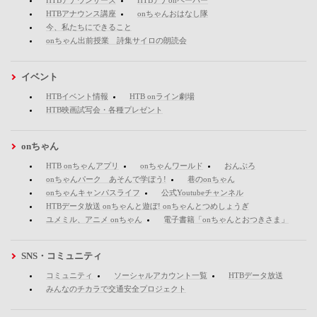
HTBアナウンサーズ
HTBアナonペーパー
HTBアナウンス講座
onちゃんおはなし隊
今、私たちにできること
onちゃん出前授業 詩集サイロの朗読会
イベント
HTBイベント情報
HTB onライン劇場
HTB映画試写会・各種プレゼント
onちゃん
HTB onちゃんアプリ
onちゃんワールド
おんぶろ
onちゃんパーク あそんで学ぼう!
巷のonちゃん
onちゃんキャンパスライフ
公式Youtubeチャンネル
HTBデータ放送 onちゃんと遊ぼ! onちゃんとつめしょうぎ
ユメミル、アニメ onちゃん
電子書籍「onちゃんとおつきさま」
SNS・コミュニティ
コミュニティ
ソーシャルアカウント一覧
HTBデータ放送
みんなのチカラで交通安全プロジェクト