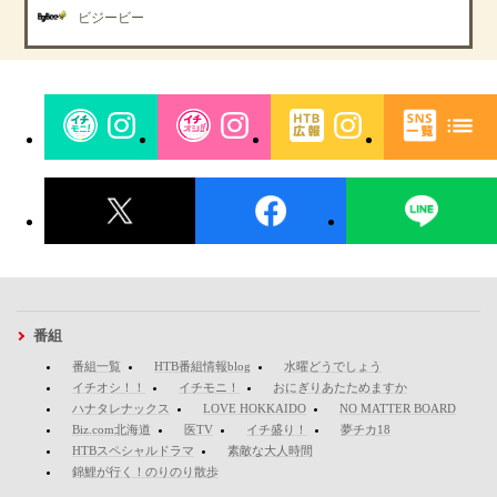
ビジービー
番組
番組一覧
HTB番組情報blog
水曜どうでしょう
イチオシ！！
イチモニ！
おにぎりあたためますか
ハナタレナックス
LOVE HOKKAIDO
NO MATTER BOARD
Biz.com北海道
医TV
イチ盛り！
夢チカ18
HTBスペシャルドラマ
素敵な大人時間
錦鯉が行く！のりのり散歩