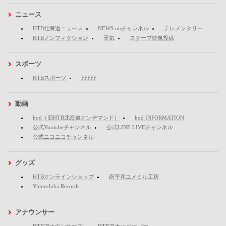
ニュース
HTB北海道ニュース
NEWS onチャンネル
テレメンタリー
HTBノンフィクション
天気
スクープ映像投稿
スポーツ
HTBスポーツ
FFFFF
動画
hod（旧HTB北海道オンデマンド）
hod INFORMATION
公式Youtubeチャンネル
公式LINE LIVEチャンネル
公式ニコニコチャンネル
グッズ
HTBオンラインショップ
南平岸ユメミル工房
Yumechika Records
アナウンサー