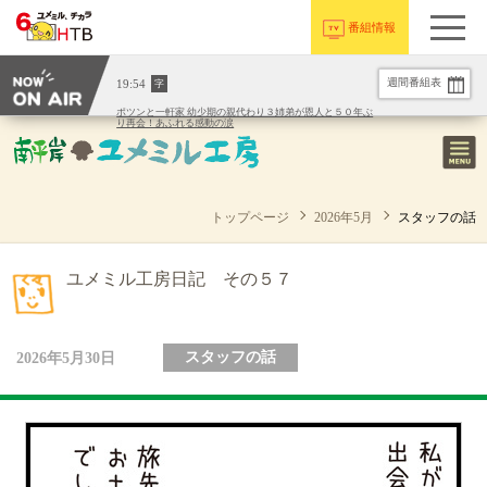
番組情報
週間番組表
19:54
字
ポツンと一軒家 幼少期の親代わり３姉弟が恩人と５０年ぶ
り再会！あふれる感動の涙
トップページ
2026年5月
スタッフの話
ユメミル工房日記 その５７
2026年5月30日
スタッフの話