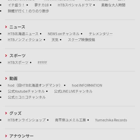
イチ盛り！
夢チカ18
HTBスペシャルドラマ
素敵な大人時間
錦鯉が行く！のりのり散歩
ニュース
HTB北海道ニュース
NEWS onチャンネル
テレメンタリー
HTBノンフィクション
天気
スクープ映像投稿
スポーツ
HTBスポーツ
FFFFF
動画
hod（旧HTB北海道オンデマンド）
hod INFORMATION
公式Youtubeチャンネル
公式LINE LIVEチャンネル
公式ニコニコチャンネル
グッズ
HTBオンラインショップ
南平岸ユメミル工房
Yumechika Records
アナウンサー