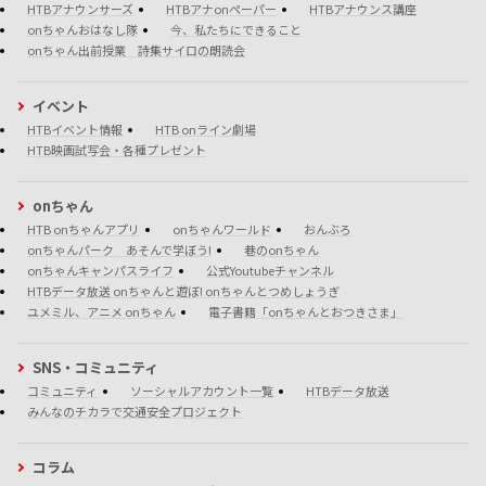
HTBアナウンサーズ
HTBアナonペーパー
HTBアナウンス講座
onちゃんおはなし隊
今、私たちにできること
onちゃん出前授業 詩集サイロの朗読会
イベント
HTBイベント情報
HTB onライン劇場
HTB映画試写会・各種プレゼント
onちゃん
HTB onちゃんアプリ
onちゃんワールド
おんぶろ
onちゃんパーク あそんで学ぼう!
巷のonちゃん
onちゃんキャンパスライフ
公式Youtubeチャンネル
HTBデータ放送 onちゃんと遊ぼ! onちゃんとつめしょうぎ
ユメミル、アニメ onちゃん
電子書籍「onちゃんとおつきさま」
SNS・コミュニティ
コミュニティ
ソーシャルアカウント一覧
HTBデータ放送
みんなのチカラで交通安全プロジェクト
コラム