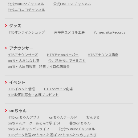
公式Youtubeチャンネル
公式LINE LIVEチャンネル
公式ニコニコチャンネル
グッズ
HTBオンラインショップ
南平岸ユメミル工房
Yumechika Records
アナウンサー
HTBアナウンサーズ
HTBアナonペーパー
HTBアナウンス講座
onちゃんおはなし隊
今、私たちにできること
onちゃん出前授業 詩集サイロの朗読会
イベント
HTBイベント情報
HTB onライン劇場
HTB映画試写会・各種プレゼント
onちゃん
HTB onちゃんアプリ
onちゃんワールド
おんぶろ
onちゃんパーク あそんで学ぼう!
巷のonちゃん
onちゃんキャンパスライフ
公式Youtubeチャンネル
HTBデータ放送 onちゃんと遊ぼ! onちゃんとつめしょうぎ