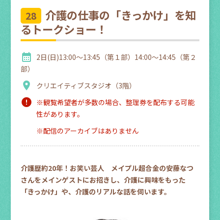
介護の仕事の「きっかけ」を知
28
るトークショー！
calendar_month
2日(日)13:00～13:45（第１部）14:00～14:45（第２
部）
location_on
クリエイティブスタジオ（3階）
error
※観覧希望者が多数の場合、整理券を配布する可能
性があります。
※配信のアーカイブはありません
介護歴約20年！お笑い芸人 メイプル超合金の安藤なつ
さんをメインゲストにお招きし、介護に興味をもった
「きっかけ」や、介護のリアルな話を伺います。