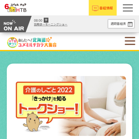
番組情報
08:00
字
週間番組表
羽鳥慎一モーニングショー