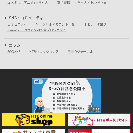
ユメミル、アニメ onちゃん
電子書籍「onちゃんとおつきさま」
SNS・コミュニティ
コミュニティ
ソーシャルアカウント一覧
HTBデータ放送
みんなのチカラで交通安全プロジェクト
コラム
SODANE
HTBセレクションズ
MIKIOジャーナル