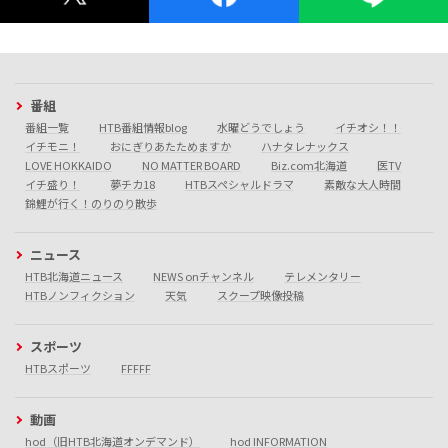
番組
番組一覧
HTB番組情報blog
水曜どうでしょう
イチオシ！！
イチモニ！
おにぎりあたためますか
ハナタレナックス
LOVE HOKKAIDO
NO MATTER BOARD
Biz.com北海道
医TV
イチ盛り！
夢チカ18
HTBスペシャルドラマ
素敵な大人時間
錦鯉が行く！のりのり散歩
ニュース
HTB北海道ニュース
NEWS onチャンネル
テレメンタリー
HTBノンフィクション
天気
スクープ映像投稿
スポーツ
HTBスポーツ
FFFFF
動画
hod（旧HTB北海道オンデマンド）
hod INFORMATION