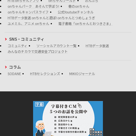
HTB onちゃんアプリ
onちゃんワールド
おんぶろ
onちゃんパーク あそんで学ぼう!
巷のonちゃん
onちゃんキャンパスライフ
公式Youtubeチャンネル
HTBデータ放送 onちゃんと遊ぼ! onちゃんとつめしょうぎ
ユメミル、アニメ onちゃん
電子書籍「onちゃんとおつきさま」
SNS・コミュニティ
コミュニティ
ソーシャルアカウント一覧
HTBデータ放送
みんなのチカラで交通安全プロジェクト
コラム
SODANE
HTBセレクションズ
MIKIOジャーナル