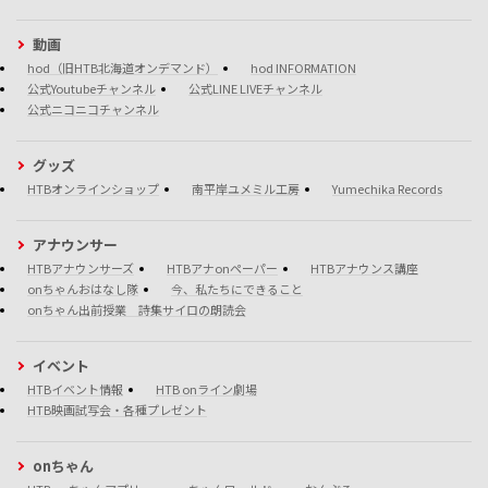
動画
hod（旧HTB北海道オンデマンド）
hod INFORMATION
公式Youtubeチャンネル
公式LINE LIVEチャンネル
公式ニコニコチャンネル
グッズ
HTBオンラインショップ
南平岸ユメミル工房
Yumechika Records
アナウンサー
HTBアナウンサーズ
HTBアナonペーパー
HTBアナウンス講座
onちゃんおはなし隊
今、私たちにできること
onちゃん出前授業 詩集サイロの朗読会
イベント
HTBイベント情報
HTB onライン劇場
HTB映画試写会・各種プレゼント
onちゃん