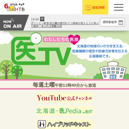
番組情報
19:54
字
週間番組表
ポツンと一軒家 幼少期の親代わり３姉弟が恩人と５０年ぶ
り再会！あふれる感動の涙
毎週土曜
午前11時40分から放送