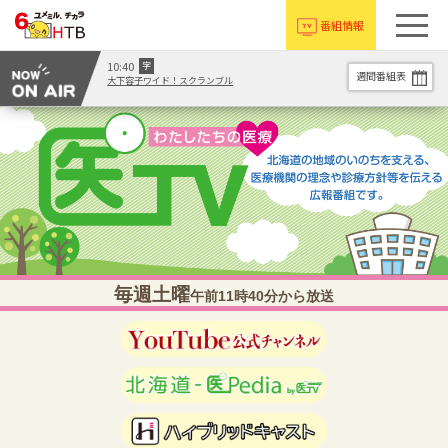
番組情報
10:40
字
週間番組表
大下容子ワイド！スクランブル
毎週土曜
午前11時40分から放送