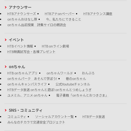
アナウンサー
HTBアナウンサーズ
HTBアナonペーパー
HTBアナウンス講座
onちゃんおはなし隊
今、私たちにできること
onちゃん出前授業 詩集サイロの朗読会
イベント
HTBイベント情報
HTB onライン劇場
HTB映画試写会・各種プレゼント
onちゃん
HTB onちゃんアプリ
onちゃんワールド
おんぶろ
onちゃんパーク あそんで学ぼう!
巷のonちゃん
onちゃんキャンパスライフ
公式Youtubeチャンネル
HTBデータ放送 onちゃんと遊ぼ! onちゃんとつめしょうぎ
ユメミル、アニメ onちゃん
電子書籍「onちゃんとおつきさま」
SNS・コミュニティ
コミュニティ
ソーシャルアカウント一覧
HTBデータ放送
みんなのチカラで交通安全プロジェクト