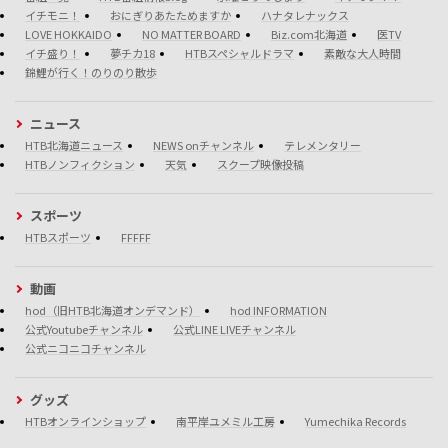
イチモニ！
おにぎりあたためますか
ハナタレナックス
LOVE HOKKAIDO
NO MATTER BOARD
Biz.com北海道
医TV
イチ盛り！
夢チカ18
HTBスペシャルドラマ
素敵な大人時間
錦鯉が行く！のりのり散歩
ニュース
HTB北海道ニュース
NEWS onチャンネル
テレメンタリー
HTBノンフィクション
天気
スクープ映像投稿
スポーツ
HTBスポーツ
FFFFF
動画
hod（旧HTB北海道オンデマンド）
hod INFORMATION
公式Youtubeチャンネル
公式LINE LIVEチャンネル
公式ニコニコチャンネル
グッズ
HTBオンラインショップ
南平岸ユメミル工房
Yumechika Records