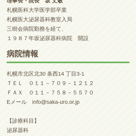
理事長・院長 坂 丈敏
札幌医科大学医学部卒業
札幌医大泌尿器科教室入局
三樹会病院勤務を経て、
１９８７年坂泌尿器科病院 開設
病院情報
札幌市北区北30 条西14 丁目3-1
ＴＥＬ ０１１－７０９－１２１２
ＦＡＸ ０１１－７５８－５５７０
Eメール info@saka-uro.or.jp
【診療科目】
泌尿器科