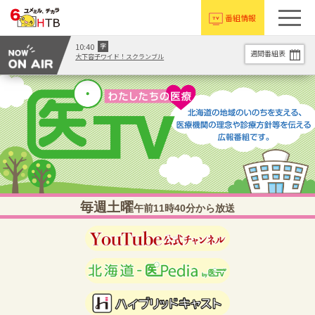
番組情報
10:40
字
週間番組表
大下容子ワイド！スクランブル
毎週土曜
午前11時40分から放送