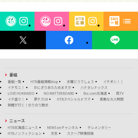
番組
番組一覧
HTB番組情報blog
水曜どうでしょう
イチオシ！！
イチモニ！
おにぎりあたためますか
ハナタレナックス
LOVE HOKKAIDO
NO MATTER BOARD
Biz.com北海道
医TV
イチ盛り！
夢チカ18
HTBスペシャルドラマ
素敵な大人時間
錦鯉が行く！のりのり散歩
ニュース
HTB北海道ニュース
NEWS onチャンネル
テレメンタリー
HTBノンフィクション
天気
スクープ映像投稿