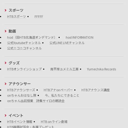
スポーツ
HTBスポーツ
FFFFF
動画
hod（旧HTB北海道オンデマンド）
hod INFORMATION
公式Youtubeチャンネル
公式LINE LIVEチャンネル
公式ニコニコチャンネル
グッズ
HTBオンラインショップ
南平岸ユメミル工房
Yumechika Records
アナウンサー
HTBアナウンサーズ
HTBアナonペーパー
HTBアナウンス講座
onちゃんおはなし隊
今、私たちにできること
onちゃん出前授業 詩集サイロの朗読会
イベント
HTBイベント情報
HTB onライン劇場
HTB映画試写会・各種プレゼント