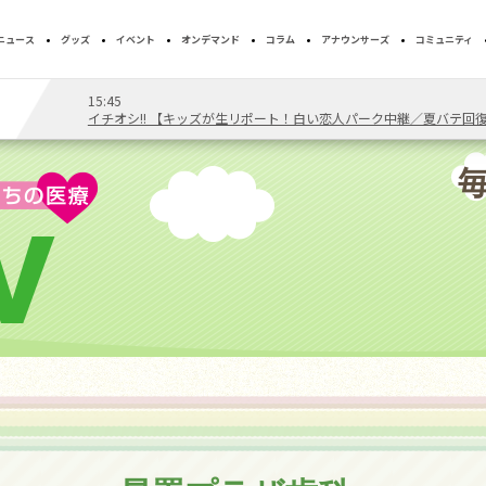
ニュース
グッズ
イベント
オンデマンド
コラム
アナウンサーズ
コミュニティ
15:45
T
イチオシ!! 【キッズが生リポート！白い恋人パーク中継／夏バテ回