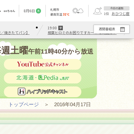
今日の運勢
札幌市
8
月
6
日
onちゃん
木
おひつじ座
1
位
最高気温
31
℃
19:00
字
週間番組表
復／焼きたてパン】
相葉ヒロミのお困りですカー？ ２時間ＳＰ
毎週土曜
午前11時40分から放送
トップページ
＞ 2016年04月17日