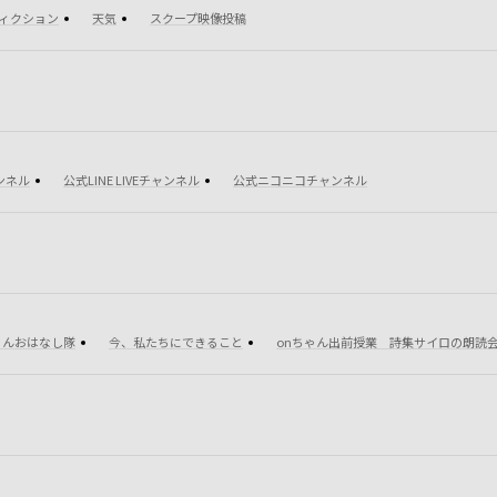
フィクション
天気
スクープ映像投稿
ャンネル
公式LINE LIVEチャンネル
公式ニコニコチャンネル
ゃんおはなし隊
今、私たちにできること
onちゃん出前授業 詩集サイロの朗読