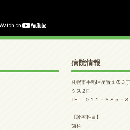
病院情報
札幌市手稲区星置１条３丁
クス２F
TEL ０１１－６８５－
【診療科目】
歯科