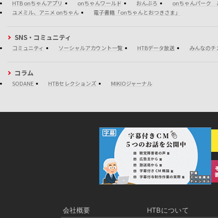
HTB onちゃんアプリ
onちゃんワールド
おんぶろ
onちゃんパーク 
ユメミル、アニメ onちゃん
電子書籍「onちゃんとおつきさま」
SNS・コミュニティ
コミュニティ
ソーシャルアカウント一覧
HTBデータ放送
みんなのチ
コラム
SODANE
HTBセレクションズ
MIKIOジャーナル
会社概要
HTBについて