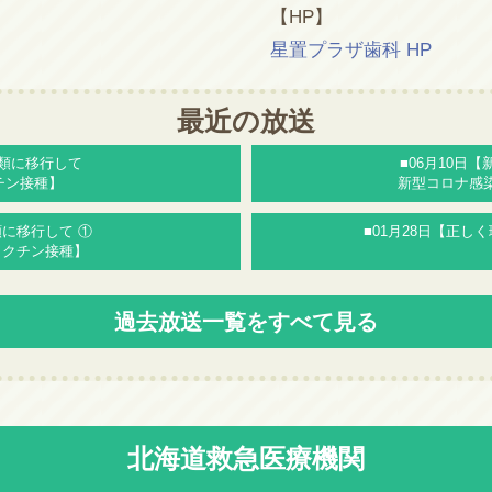
【HP】
星置プラザ歯科 HP
最近の放送
5類に移行して
■06月10日
チン接種】
新型コロナ感
類に移行して ①
■01月28日【正
ワクチン接種】
過去放送一覧をすべて見る
北海道救急医療機関