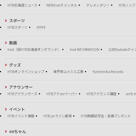
HTB北海道ニュース
NEWS onチャンネル
テレメンタリー
HTBノン
スポーツ
HTBスポーツ
FFFFF
動画
hod（旧HTB北海道オンデマンド）
hod INFORMATION
公式Youtubeチ
グッズ
HTBオンラインショップ
南平岸ユメミル工房
Yumechika Records
アナウンサー
HTBアナウンサーズ
HTBアナonペーパー
HTBアナウンス講座
onち
イベント
HTBイベント情報
HTB onライン劇場
HTB映画試写会・各種プレゼント
onちゃん