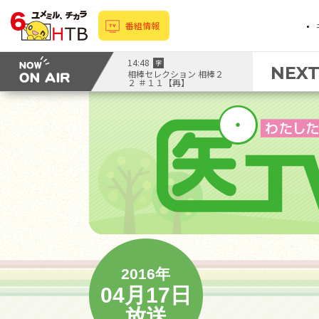
番組情報
14:48
字
NEX
相棒セレクション 相棒２
２ ＃１１【再】
2016年
04月17日
放送