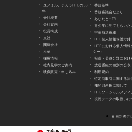
ユメミル、チカラHTBの50
番組基準
年
番組審議会だより
会社概要
あなたとHTB
会社案内
青少年に見てもらいた
役員構成
字幕放送番組
支社
HTB個人情報保護方針
関連会社
HTBにおける個人情
沿革
シー）
採用情報
報道・著述分野におけ
社内見学のご案内
放送番組の種別の公表
映像販売・申し込み
利用規約
特定商取引に関する法
知的財産権に関して
HTBソーシャルメディ
視聴データの取扱いに
朝日新聞デ