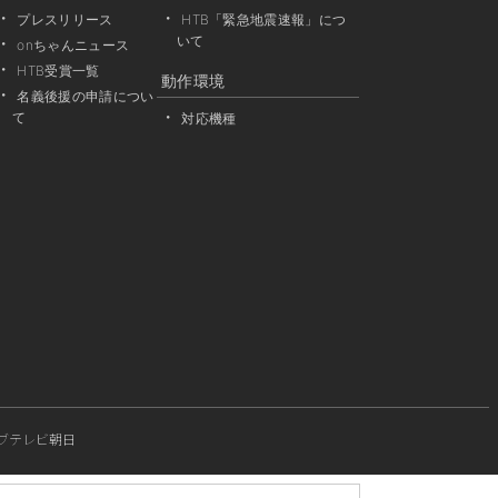
プレスリリース
HTB「緊急地震速報」につ
いて
onちゃんニュース
HTB受賞一覧
動作環境
名義後援の申請につい
て
対応機種
ブ
テレビ朝日