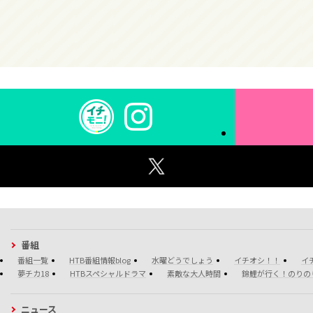
番組
番組一覧
HTB番組情報blog
水曜どうでしょう
イチオシ！！
イ
夢チカ18
HTBスペシャルドラマ
素敵な大人時間
錦鯉が行く！のりの
ニュース