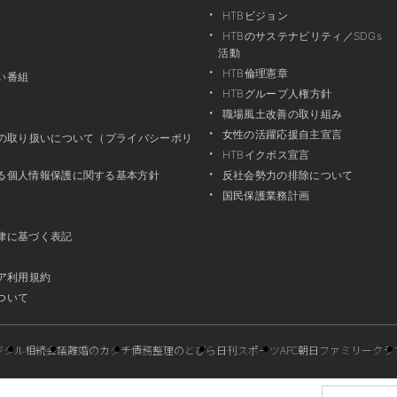
HTBビジョン
HTBのサステナビリティ／SDGs
活動
HTB倫理憲章
い番組
HTBグループ人権方針
職場風土改善の取り組み
女性の活躍応援自主宣言
報の取り扱いについて（プライバシーポリ
HTBイクボス宣言
る個人情報保護に関する基本方針
反社会勢力の排除について
国民保護業務計画
律に基づく表記
ア利用規約
ついて
ジタル
相続会議
離婚のカタチ
債務整理のとびら
日刊スポーツ
AFC朝日ファミリークラ