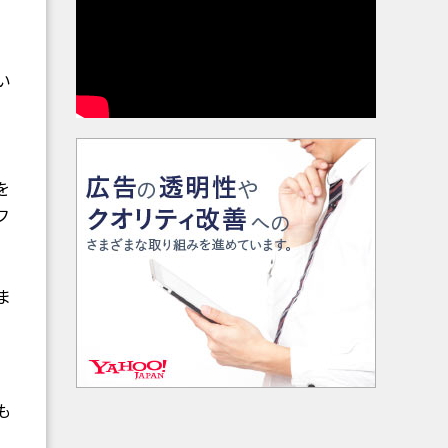
い
を
フ
ま
も