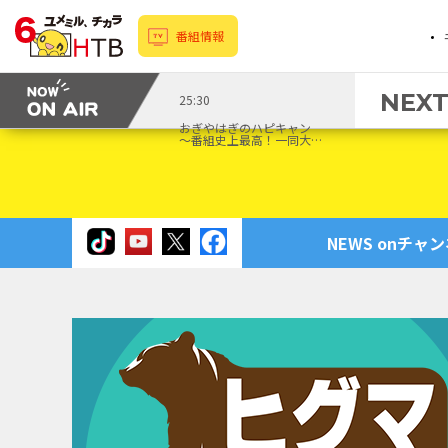
番組情報
NEX
25:30
おぎやはぎのハピキャン
～番組史上最高！一同大…
NEWS onチャ