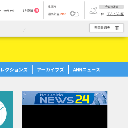
札幌市
今日の運勢
8
月
9
日
onちゃん
日
てんびん座
1
位
最高気温
26
℃
週間番組表
26:30
す ＃６
花織さんは転生しても喧嘩がしたい【ＡＮｉＭＡＺｉＮＧ！！！
セレクションズ
アーカイブズ
ANNニュース