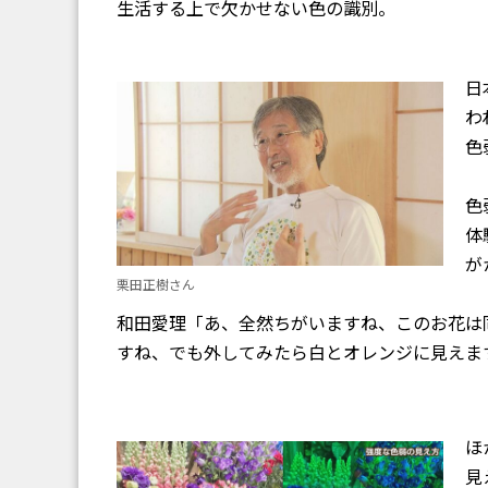
生活する上で欠かせない色の識別。
日
わ
色
色
体
が
栗田正樹さん
和田愛理「あ、全然ちがいますね、このお花は
すね、でも外してみたら白とオレンジに見えま
ほ
見