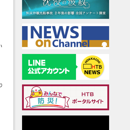
い
」
り