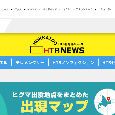
ニュース
グッズ
イベント
オンデマンド
コラム
アナウンサーズ
コミュニティ
T
26:00
字
「きみを愛する気はない」と言った次期公爵様がなぜか溺愛してきま
ンネル
テレメンタリー
HTBノンフィクション
HTB