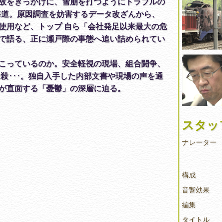
故をきっかけに、雪崩を打つようにトラブルの
海道。原因調査を妨害するデータ改ざんから、
剤使用など、トップ 自ら「会社発足以来最大の危
で語る、正に瀬戸際の事態へ追い詰められてい
こっているのか。安全軽視の現場、組合闘争、
自殺･･･。独自入手した内部文書や現場の声を通
が直面する「憂鬱」の深層に迫る。
スタッ
ナレーター
構成
音響効果
編集
タイトル