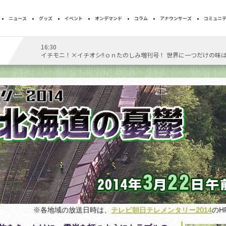
ニュース
グッズ
イベント
オンデマンド
コラム
アナウンサーズ
コミュニ
16:30
T
イチモニ！×イチオシ!!ｏｎたのしみ増刊号！ 世界に一つだけの味
※各地域の放送日時は、
テレビ朝日テレメンタリー2014
のH