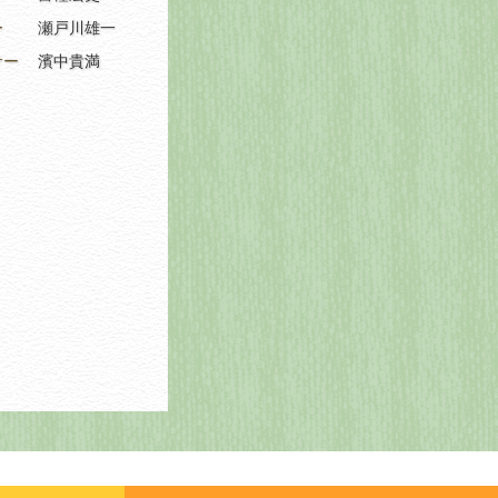
ー
瀬戸川雄一
サー
濱中貴満