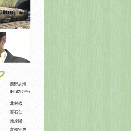
フ
西野志海
(HTBｱﾅｳﾝｻｰ)
北村稔
百石仁
池原陽
富樫宏史