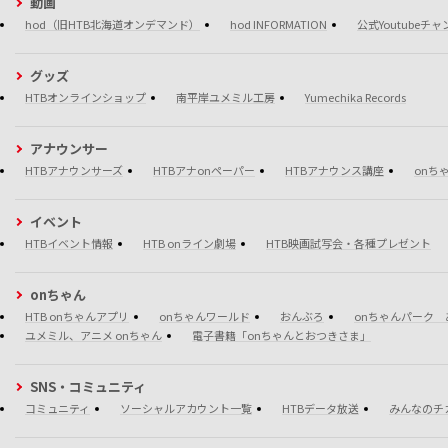
動画
hod（旧HTB北海道オンデマンド）
hod INFORMATION
公式Youtubeチ
グッズ
HTBオンラインショップ
南平岸ユメミル工房
Yumechika Records
アナウンサー
HTBアナウンサーズ
HTBアナonペーパー
HTBアナウンス講座
onち
イベント
HTBイベント情報
HTB onライン劇場
HTB映画試写会・各種プレゼント
onちゃん
HTB onちゃんアプリ
onちゃんワールド
おんぶろ
onちゃんパーク 
ユメミル、アニメ onちゃん
電子書籍「onちゃんとおつきさま」
SNS・コミュニティ
コミュニティ
ソーシャルアカウント一覧
HTBデータ放送
みんなのチ