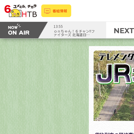
番組情報
13:55
NEX
ｏｎちゃん！６チャン!!フ
ァイターズ 北海道日…