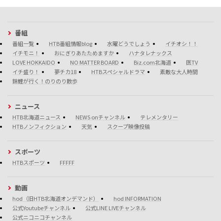
番組
番組一覧
HTB番組情報blog
水曜どうでしょう
イチオシ！！
イチモニ！
おにぎりあたためますか
ハナタレナックス
LOVE HOKKAIDO
NO MATTER BOARD
Biz.com北海道
医TV
イチ盛り！
夢チカ18
HTBスペシャルドラマ
素敵な大人時間
錦鯉が行く！のりのり散歩
ニュース
HTB北海道ニュース
NEWS onチャンネル
テレメンタリー
HTBノンフィクション
天気
スクープ映像投稿
スポーツ
HTBスポーツ
FFFFF
動画
hod（旧HTB北海道オンデマンド）
hod INFORMATION
公式Youtubeチャンネル
公式LINE LIVEチャンネル
公式ニコニコチャンネル