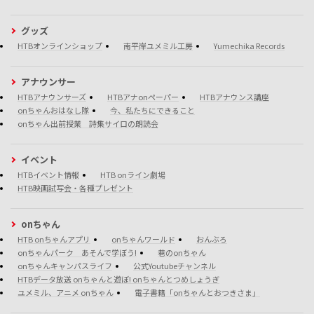
グッズ
HTBオンラインショップ
南平岸ユメミル工房
Yumechika Records
アナウンサー
HTBアナウンサーズ
HTBアナonペーパー
HTBアナウンス講座
onちゃんおはなし隊
今、私たちにできること
onちゃん出前授業 詩集サイロの朗読会
イベント
HTBイベント情報
HTB onライン劇場
HTB映画試写会・各種プレゼント
onちゃん
HTB onちゃんアプリ
onちゃんワールド
おんぶろ
onちゃんパーク あそんで学ぼう!
巷のonちゃん
onちゃんキャンパスライフ
公式Youtubeチャンネル
HTBデータ放送 onちゃんと遊ぼ! onちゃんとつめしょうぎ
ユメミル、アニメ onちゃん
電子書籍「onちゃんとおつきさま」