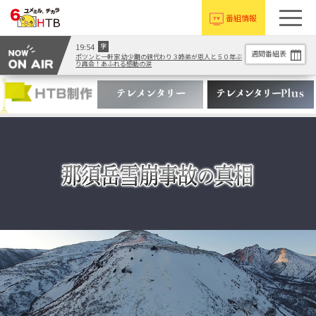
番組情報
19:54
字
週間番組表
ポツンと一軒家 幼少期の親代わり３姉弟が恩人と５０年ぶ
り再会！あふれる感動の涙