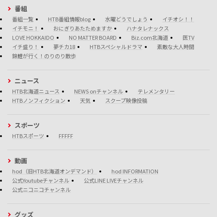
番組
番組一覧
HTB番組情報blog
水曜どうでしょう
イチオシ！！
イチモニ！
おにぎりあたためますか
ハナタレナックス
LOVE HOKKAIDO
NO MATTER BOARD
Biz.com北海道
医TV
イチ盛り！
夢チカ18
HTBスペシャルドラマ
素敵な大人時間
錦鯉が行く！のりのり散歩
ニュース
HTB北海道ニュース
NEWS onチャンネル
テレメンタリー
HTBノンフィクション
天気
スクープ映像投稿
スポーツ
HTBスポーツ
FFFFF
動画
hod（旧HTB北海道オンデマンド）
hod INFORMATION
公式Youtubeチャンネル
公式LINE LIVEチャンネル
公式ニコニコチャンネル
グッズ