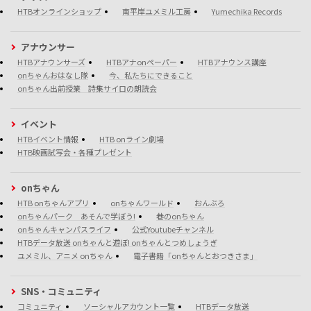
HTBオンラインショップ
南平岸ユメミル工房
Yumechika Records
アナウンサー
HTBアナウンサーズ
HTBアナonペーパー
HTBアナウンス講座
onちゃんおはなし隊
今、私たちにできること
onちゃん出前授業 詩集サイロの朗読会
イベント
HTBイベント情報
HTB onライン劇場
HTB映画試写会・各種プレゼント
onちゃん
HTB onちゃんアプリ
onちゃんワールド
おんぶろ
onちゃんパーク あそんで学ぼう!
巷のonちゃん
onちゃんキャンパスライフ
公式Youtubeチャンネル
HTBデータ放送 onちゃんと遊ぼ! onちゃんとつめしょうぎ
ユメミル、アニメ onちゃん
電子書籍「onちゃんとおつきさま」
SNS・コミュニティ
コミュニティ
ソーシャルアカウント一覧
HTBデータ放送