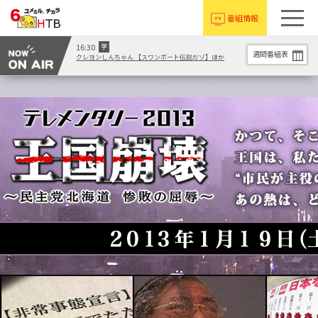
番組情報
16:30
字
週間番組表
クレヨンしんちゃん 【スワンボート伝説だゾ】ほか