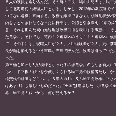
５人の議員を送り込んだ。その時の主役・鳩山由紀夫は、民主
して北海道初の総理大臣となる。しかし、2012年の衆院選で民
つてない危機に直面する。政権を維持できなくなり離党者が相
内をまとめきれなくなった執行部は、公認と引き換えに“踏み絵
意。それを拒んだ鳩山元総理は政界引退を表明する事態に。そ
た選挙…。それでも、道内１２選挙区のうち１１の選挙区に候
て、その中には、現職大臣が２人、大臣経験者が２人、更に前
長が顔を揃えるという重厚な布陣で臨んだ。役者は揃っていた
った。
第三極も加わり乱戦模様となった冬の総選挙。名もなき新人に
られ、ドブ板の戦いを余儀なくされる民主党の候補者たち。か
権交代の旋風はどこへ…。３年３カ月に及ぶ民主党政権に下さ
はあまりにも厳しいものだった。“王国”は崩壊した。小選挙区
辱、民主党の戦いから、何が見えるか？