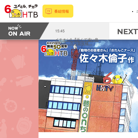
番組情報
NEX
15:45
イチオシ!! 【近くて遠い島
の物語…芥川賞候補…