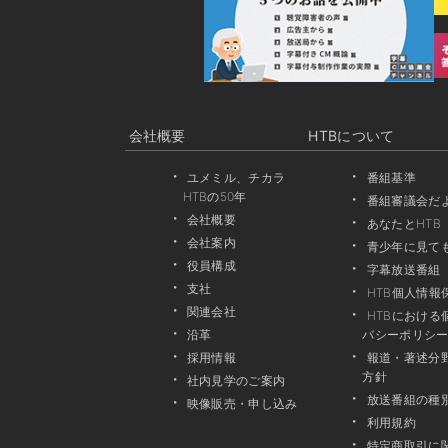
会社概要
HTBについて
ユメミル、チカラ
番組基準
HTBの50年
番組審議会だ
会社概要
あなたとHTB
会社案内
青少年に見て
役員構成
字幕放送番組
支社
HTB個人情報
関連会社
HTBにおけ
沿革
バシーポリシ
採用情報
報道・著述分
方針
社内見学のご案内
放送番組の種
映像販売・申し込み
利用規約
特定商取引に