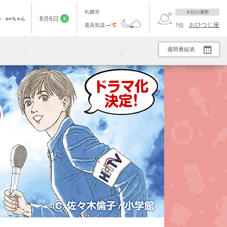
札幌市
今日の運勢
8
月
6
日
onちゃん
木
おひつじ座
1
位
最高気温
---
℃
週間番組表
21:00
21:54
23:10
字
字
ム
大空港～GATE24～ ＃３
報道ステーション
熱闘