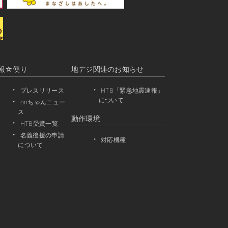
報☆便り
地デジ関連のお知らせ
プレスリリース
HTB「緊急地震速報」
について
onちゃんニュー
ス
動作環境
HTB受賞一覧
名義後援の申請
対応機種
について