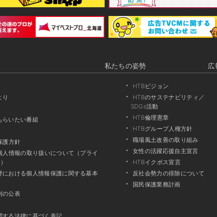
私たちの姿勢
広
HTBビジョン
より
HTBのサステナビリティ／
SDGs活動
HTB倫理憲章
もらいたい番組
HTBグループ人権方針
職場風土改善の取り組み
保護方針
女性の活躍応援自主宣言
る個人情報の取り扱いについて（プライ
ー）
HTBイクボス宣言
野における個人情報保護に関する基本
反社会勢力の排除について
国民保護業務計画
別の公表
関する法律に基づく表記