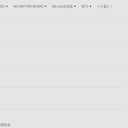
IDO
NO MATTER BOARD
Biz.com北海道
医TV
イチ盛り！
の朗読会