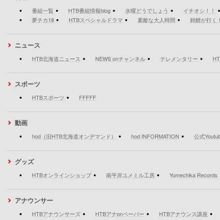
番組一覧
HTB番組情報blog
水曜どうでしょう
イチオシ！！
夢チカ18
HTBスペシャルドラマ
素敵な大人時間
錦鯉が行く
ニュース
HTB北海道ニュース
NEWS onチャンネル
テレメンタリー
H
スポーツ
HTBスポーツ
FFFFF
動画
hod（旧HTB北海道オンデマンド）
hod INFORMATION
公式Yout
グッズ
HTBオンラインショップ
南平岸ユメミル工房
Yumechika Records
アナウンサー
HTBアナウンサーズ
HTBアナonペーパー
HTBアナウンス講座