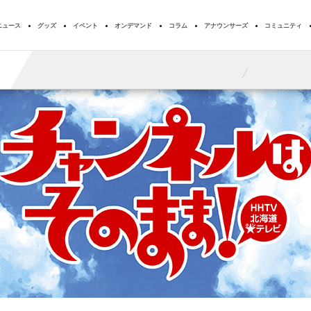
ニュース
グッズ
イベント
オンデマンド
コラム
アナウンサーズ
コミュニティ
T
19:00
20:54
字
相葉ヒロミのお困りですカー？ ２時間ＳＰ
ウェザータイ