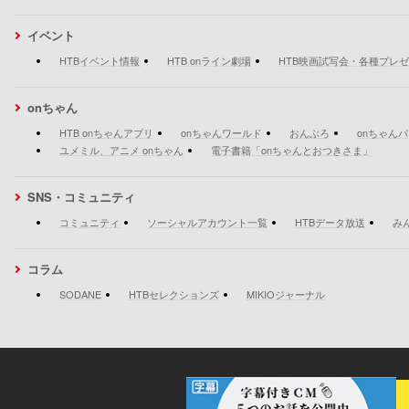
イベント
HTBイベント情報
HTB onライン劇場
HTB映画試写会・各種プレ
onちゃん
HTB onちゃんアプリ
onちゃんワールド
おんぶろ
onちゃん
ユメミル、アニメ onちゃん
電子書籍「onちゃんとおつきさま」
SNS・コミュニティ
コミュニティ
ソーシャルアカウント一覧
HTBデータ放送
み
コラム
SODANE
HTBセレクションズ
MIKIOジャーナル