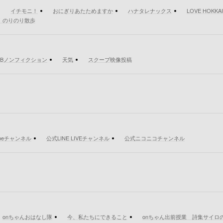
イチモニ！
おにぎりあたためますか
ハナタレナックス
LOVE HOKKA
！のりのり散歩
TBノンフィクション
天気
スクープ映像投稿
ubeチャンネル
公式LINE LIVEチャンネル
公式ニコニコチャンネル
onちゃんおはなし隊
今、私たちにできること
onちゃん出前授業 詩集サイロ