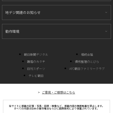
地デジ関連のお知らせ
動作環境
朝日新聞デジタル
相続会議
離婚のカタチ
債務整理のとびら
日刊スポーツ
AFC朝日ファミリークラブ
テレビ朝日
ご意見・ご感想はこちら
当サイトに掲載の記事・写真・図表・映像など、掲載内容の無断転載を禁止します。
すべての内容は日本の著作権法ならびに国際条約により保護されています。