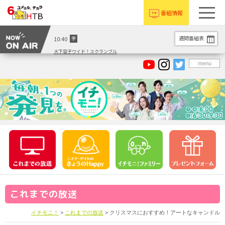
番組情報
週間番組表
10:40
字
大下容子ワイド！スクランブル
menu
これまでの放送
イチモニ！
>
これまでの放送
> クリスマスにおすすめ！アートなキャンドル