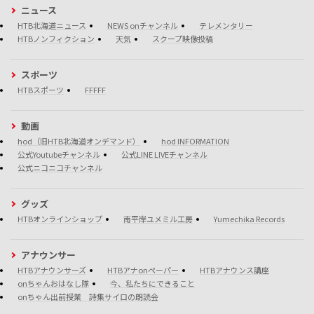
ニュース
HTB北海道ニュース
NEWS onチャンネル
テレメンタリー
HTBノンフィクション
天気
スクープ映像投稿
スポーツ
HTBスポーツ
FFFFF
動画
hod（旧HTB北海道オンデマンド）
hod INFORMATION
公式Youtubeチャンネル
公式LINE LIVEチャンネル
公式ニコニコチャンネル
グッズ
HTBオンラインショップ
南平岸ユメミル工房
Yumechika Records
アナウンサー
HTBアナウンサーズ
HTBアナonペーパー
HTBアナウンス講座
onちゃんおはなし隊
今、私たちにできること
onちゃん出前授業 詩集サイロの朗読会