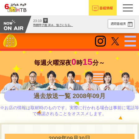
番組情報
23:10
字
週間番組表
熱闘甲子園 涙は、強さになる。
HOME
エリア別お店情報
0
15
毎週火曜深夜
時
分～
過去放送一覧
Blu-ray&DVD
過去放送一覧 2008年09月
オンデマンド
※お店の情報は取材時のものです。実際に行かれる場合は事前に電話等
ご意見募集
で確認されることをオススメします。
トピックス
2008年09月30日