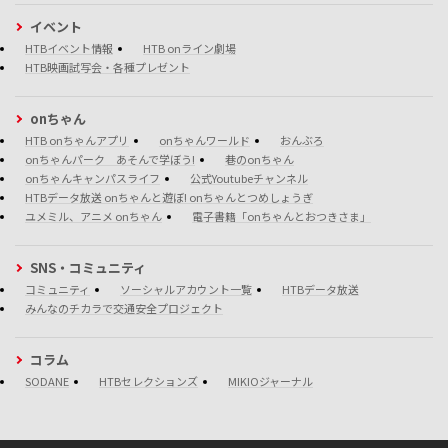
イベント
HTBイベント情報
HTB onライン劇場
HTB映画試写会・各種プレゼント
onちゃん
HTB onちゃんアプリ
onちゃんワールド
おんぶろ
onちゃんパーク あそんで学ぼう!
巷のonちゃん
onちゃんキャンパスライフ
公式Youtubeチャンネル
HTBデータ放送 onちゃんと遊ぼ! onちゃんとつめしょうぎ
ユメミル、アニメ onちゃん
電子書籍「onちゃんとおつきさま」
SNS・コミュニティ
コミュニティ
ソーシャルアカウント一覧
HTBデータ放送
みんなのチカラで交通安全プロジェクト
コラム
SODANE
HTBセレクションズ
MIKIOジャーナル