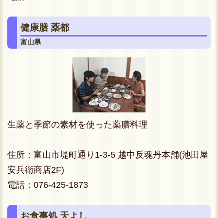
健康膳 薬都
富山県
生薬と季節の素材を使った薬膳料理
住所：富山市堤町通り1-3-5 越中反魂丹本舗(池田屋
安兵衛商店2F)
電話：076-425-1873
お食事処 天よし