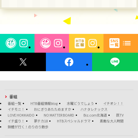
番組
番組一覧
HTB番組情報blog
水曜どうでしょう
イチオシ！！
イチモニ！
おにぎりあたためますか
ハナタレナックス
LOVE HOKKAIDO
NO MATTER BOARD
Biz.com北海道
医TV
イチ盛り！
夢チカ18
HTBスペシャルドラマ
素敵な大人時間
錦鯉が行く！のりのり散歩