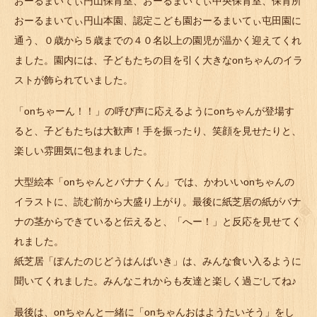
おーるまいてぃ円山保育室、おーるまいてぃ中央保育室、保育所
おーるまいてぃ円山本園、認定こども園おーるまいてぃ屯田園に
通う、０歳から５歳までの４０名以上の園児が温かく迎えてくれ
ました。園内には、子どもたちの目を引く大きなonちゃんのイラ
ストが飾られていました。
「onちゃーん！！」の呼び声に応えるようにonちゃんが登場す
ると、子どもたちは大歓声！手を振ったり、笑顔を見せたりと、
楽しい雰囲気に包まれました。
大型絵本「onちゃんとバナナくん」では、かわいいonちゃんの
イラストに、読む前から大盛り上がり。最後に紙芝居の紙がバナ
ナの茎からできていると伝えると、「へー！」と反応を見せてく
れました。
紙芝居「ぽんたのじどうはんばいき」は、みんな食い入るように
聞いてくれました。みんなこれからも友達と楽しく過ごしてね♪
最後は、onちゃんと一緒に「onちゃんおはようたいそう」をし