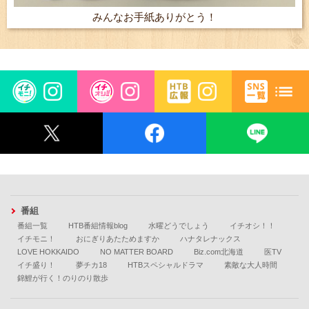
みんなお手紙ありがとう！
番組
番組一覧
HTB番組情報blog
水曜どうでしょう
イチオシ！！
イチモニ！
おにぎりあたためますか
ハナタレナックス
LOVE HOKKAIDO
NO MATTER BOARD
Biz.com北海道
医TV
イチ盛り！
夢チカ18
HTBスペシャルドラマ
素敵な大人時間
錦鯉が行く！のりのり散歩