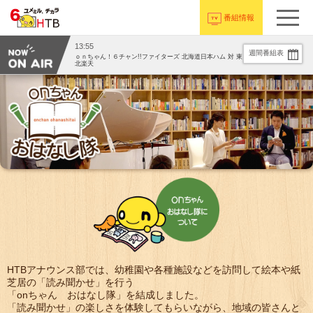
番組情報
13:55
週間番組表
ｏｎちゃん！６チャン!!ファイターズ 北海道日本ハム 対 東
北楽天
HTBアナウンス部では、幼稚園や各種施設などを訪問して絵本や紙
芝居の「読み聞かせ」を行う
「onちゃん おはなし隊」を結成しました。
「読み聞かせ」の楽しさを体験してもらいながら、地域の皆さんと