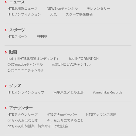
ニュース
HTB北海道ニュース
NEWS onチャンネル
テレメンタリー
HTBノンフィクション
天気
スクープ映像投稿
スポーツ
HTBスポーツ
FFFFF
動画
hod（旧HTB北海道オンデマンド）
hod INFORMATION
公式Youtubeチャンネル
公式LINE LIVEチャンネル
公式ニコニコチャンネル
グッズ
HTBオンラインショップ
南平岸ユメミル工房
Yumechika Records
アナウンサー
HTBアナウンサーズ
HTBアナonペーパー
HTBアナウンス講座
onちゃんおはなし隊
今、私たちにできること
onちゃん出前授業 詩集サイロの朗読会