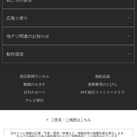
広報☆便り
地デジ関連のお知らせ
動作環境
朝日新聞デジタル
相続会議
離婚のカタチ
債務整理のとびら
日刊スポーツ
AFC朝日ファミリークラブ
テレビ朝日
ご意見・ご感想はこちら
当サイトに掲載の記事・写真・図表・映像など、掲載内容の無断転載を禁止します。
すべての内容は日本の著作権法ならびに国際条約により保護されています。