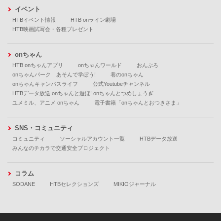
イベント
HTBイベント情報
HTB onライン劇場
HTB映画試写会・各種プレゼント
onちゃん
HTB onちゃんアプリ
onちゃんワールド
おんぶろ
onちゃんパーク あそんで学ぼう!
巷のonちゃん
onちゃんキャンパスライフ
公式Youtubeチャンネル
HTBデータ放送 onちゃんと遊ぼ! onちゃんとつめしょうぎ
ユメミル、アニメ onちゃん
電子書籍「onちゃんとおつきさま」
SNS・コミュニティ
コミュニティ
ソーシャルアカウント一覧
HTBデータ放送
みんなのチカラで交通安全プロジェクト
コラム
SODANE
HTBセレクションズ
MIKIOジャーナル