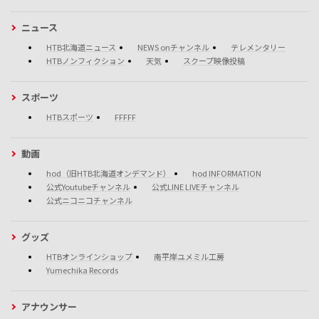
ニュース
HTB北海道ニュース
NEWS onチャンネル
テレメンタリー
HTBノンフィクション
天気
スクープ映像投稿
スポーツ
HTBスポーツ
FFFFF
動画
hod（旧HTB北海道オンデマンド）
hod INFORMATION
公式Youtubeチャンネル
公式LINE LIVEチャンネル
公式ニコニコチャンネル
グッズ
HTBオンラインショップ
南平岸ユメミル工房
Yumechika Records
アナウンサー