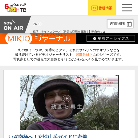
番組情報
週間番組表
24:30
探偵！ナイトスクープ 【奇跡の交際０日婚！】運命のキュ
ーピッドおじさんを探して
幻の魚イトウや、知床のヒグマ、それにサハリンのオオワシなどを
撮り続けているビデオジャーナリスト、
阿部幹雄さん
のシリーズです。
写真家としての視点で大自然とそれにかかわる人々を見つめていきます。
いざ南極へ！女性山岳ガイドに密着