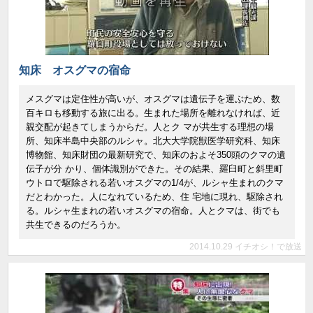
知床 オスグマの宿命
メスグマは定住性が高いが、オスグマは遺伝子を運ぶため、数
百キロも移動する旅に出る。生まれた場所を離れなければ、近
親交配が起きてしまうからだ。人とク マが共生する理想の場
所、知床半島中央部のルシャ。北大大学院獣医学研究科、知床
博物館、知床財団の最新研究で、知床のおよそ350頭のクマの遺
伝子が分 かり、個体識別ができた。その結果、羅臼町と斜里町
ウトロで駆除される若いオスグマの1/4が、ルシャ生まれのクマ
だとわかった。人になれているため、住 宅地に現れ、駆除され
る。ルシャ生まれの若いオスグマの宿命。人とクマは、街でも
共生できるのだろうか。
2014.10.29 イチオシ！で放送