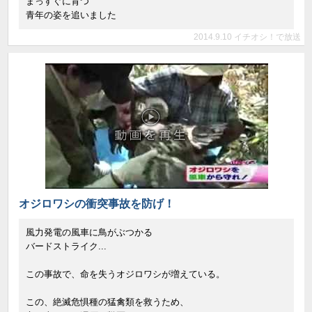
まっすぐに育つ
青年の姿を追いました
2014.9.10 イチオシ！で放送
オジロワシの衝突事故を防げ！
風力発電の風車に鳥がぶつかる
バードストライク...
この事故で、命を失うオジロワシが増えている。
この、絶滅危惧種の猛禽類を救うため、