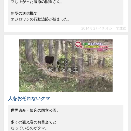
立ち上がった湿原の獣医さん。
新型の送信機で
オジロワシの行動追跡が始まった。
2014.8.27 イチオシ！で放送
人をおそれないクマ
世界遺産・知床の国立公園。
多くの観光客のお目当てと
なっているのがクマ。