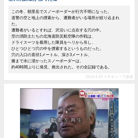
この冬、朝里岳でスノーボーダーが行方不明になった。
道警の空と地上の捜索から、遭難者がいる場所が絞り込まれ
た。
遭難者がいるとすれば、沢沿いに点在する穴の中。
空の消防士たちの北海道防災航空隊の作戦は、
ドライスーツを着用した隊員をヘリから吊し、
ひとつひとつ穴の中を捜索するというものだった。
穴の入口の直径1メートル、深さ3メートル、
膝まで水に浸かったスノーボーダーは、
約40時間ぶりに発見、救出された。その全記録である。
2014.4.15 イチオシ！で放送