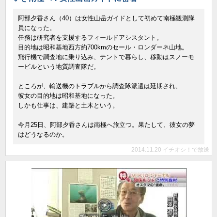
阿部夕香さん（40）は女性山岳ガイドとして初めて南極観測隊
員になった。
任務は研究者を支援するフィールドアシスタント。
目的地は昭和基地西方約700kmのセール・ロンダーネ山地。
飛行機で調査地に乗り込み、テントで暮らし、移動はスノーモ
ービルという地質調査隊だ。
ところが、輸送機のトラブルから調査隊派遣は延期され、
彼女の目的地は昭和基地になった。
しかも仕事は、建築と土木という。
今月25日、阿部夕香さんは南極へ旅立つ。果たして、彼女の夢
はどうなるのか。
2014.11.20 イチオシ！で放送