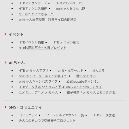
HTBアナウンサーズ
HTBアナonペーパー
HTBアナウンス講座
onちゃんおはなし隊
今、私たちにできること
onちゃん出前授業 詩集サイロの朗読会
イベント
HTBイベント情報
HTB onライン劇場
HTB映画試写会・各種プレゼント
onちゃん
HTB onちゃんアプリ
onちゃんワールド
おんぶろ
onちゃんパーク あそんで学ぼう!
巷のonちゃん
onちゃんキャンパスライフ
公式Youtubeチャンネル
HTBデータ放送 onちゃんと遊ぼ! onちゃんとつめしょうぎ
ユメミル、アニメ onちゃん
電子書籍「onちゃんとおつきさま」
SNS・コミュニティ
コミュニティ
ソーシャルアカウント一覧
HTBデータ放送
みんなのチカラで交通安全プロジェクト