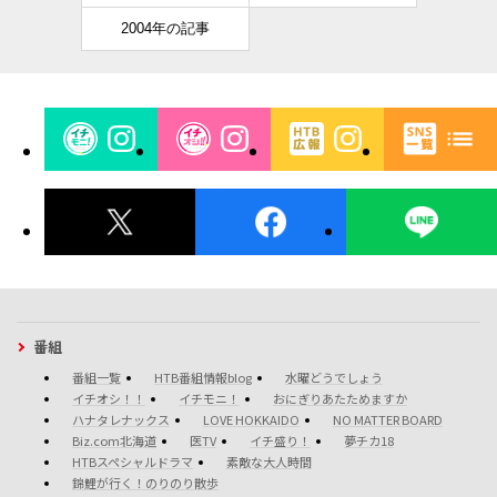
2004年の記事
番組
番組一覧
HTB番組情報blog
水曜どうでしょう
イチオシ！！
イチモニ！
おにぎりあたためますか
ハナタレナックス
LOVE HOKKAIDO
NO MATTER BOARD
Biz.com北海道
医TV
イチ盛り！
夢チカ18
HTBスペシャルドラマ
素敵な大人時間
錦鯉が行く！のりのり散歩