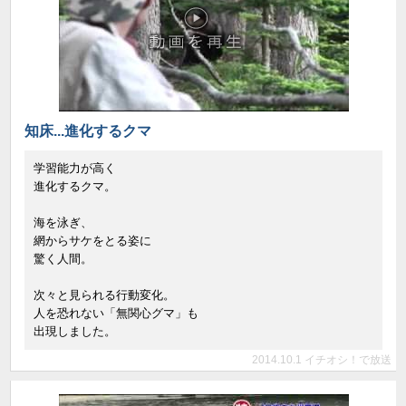
知床...進化するクマ
学習能力が高く
進化するクマ。
海を泳ぎ、
網からサケをとる姿に
驚く人間。
次々と見られる行動変化。
人を恐れない「無関心グマ」も
出現しました。
2014.10.1 イチオシ！で放送