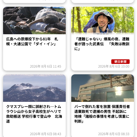
広島への原爆投下から81年 札
「遭難じゃない」爆風の夜、遭難
幌・大通公園で「ダイ・イン」
者が語った武勇伝 「失敗は教訓
に」
朝日新聞
2026年 8月 6日 11:45
2026年 8月 6日 10:00
クマスプレー顔に誤射され…トム
バーで倒れた客を放置 保護責任者
ラウシ山から女子高校生がヘリで
遺棄致死で逮捕の男性 不起訴に
救助搬送 学校行事で登山中 北海
地検「諸般の事情を考慮し慎重に
道
判断」
2026年 8月 6日 08:43
2026年 8月 6日 08:33