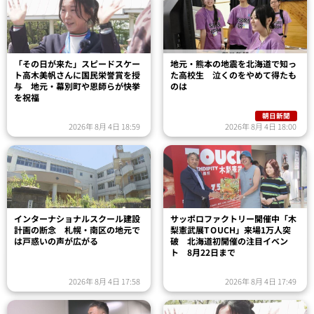
「その日が来た」スピードスケー
地元・熊本の地震を北海道で知っ
ト高木美帆さんに国民栄誉賞を授
た高校生 泣くのをやめて得たも
与 地元・幕別町や恩師らが快挙
のは
を祝福
朝日新聞
2026年 8月 4日 18:59
2026年 8月 4日 18:00
インターナショナルスクール建設
サッポロファクトリー開催中「木
計画の断念 札幌・南区の地元で
梨憲武展TOUCH」来場1万人突
は戸惑いの声が広がる
破 北海道初開催の注目イベン
ト 8月22日まで
2026年 8月 4日 17:58
2026年 8月 4日 17:49