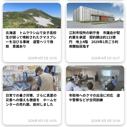
北海道 トムラウシ山で女子高校
江別市役所の新庁舎 市議会が契
生が誤って噴射されたクマスプレ
約案を承認 契約額は約123億
ーを浴びる事故 道警ヘリで救
円 地上4階 2029年1月ごろ利
助 意識あり
用開始目指す
2026年 8月 5日 16:59
2026年 8月 5日 16:27
日常での暑さ対策、さらに真夏の
市街地へのクマの出没に対応 道
災害への備えも徹底を ホームセ
や警察などが合同訓練
ンターの売れ筋、取材しました
2026年 8月 5日 16:05
2026年 8月 5日 15:54