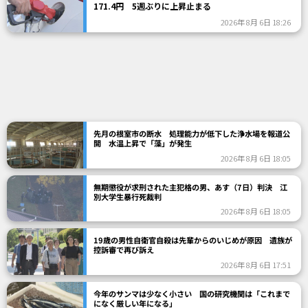
171.4円 5週ぶりに上昇止まる
2026年 8月 6日 18:26
先月の根室市の断水 処理能力が低下した浄水場を報道公
開 水温上昇で「藻」が発生
2026年 8月 6日 18:05
無期懲役が求刑された主犯格の男、あす（7日）判決 江
別大学生暴行死裁判
2026年 8月 6日 18:05
19歳の男性自衛官自殺は先輩からのいじめが原因 遺族が
控訴審で再び訴え
2026年 8月 6日 17:51
今年のサンマは少なく小さい 国の研究機関は「これまで
になく厳しい年になる」