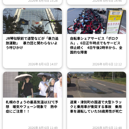
2026年 8月 6日 15:28
2026年 8月 6日 14:46
JR琴似駅前で道警などが「暴力追
自転車シェアサービス「ポロク
放運動」 暴力団と関わらないよ
ル」、6日正午時点でもサービス
う呼びかけ
停止続く 4日午後2時半から、全
国的な障害
2026年 8月 6日 14:07
2026年 8月 6日 12:12
札幌のきょうの最高気温は32℃予
道東・津別町の国道で大型トラッ
想 暖気やフェーン現象で 熱中
クと乗用車が衝突する事故 乗用
症にご注意！！
車を運転していた58歳男性が死亡
2026年 8月 6日 11:49
2026年 8月 6日 11:48