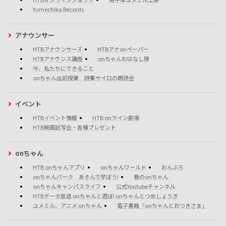
Yumechika Records
アナウンサー
HTBアナウンサーズ
HTBアナonペーパー
HTBアナウンス講座
onちゃんおはなし隊
今、私たちにできること
onちゃん出前授業 詩集サイロの朗読会
イベント
HTBイベント情報
HTB onライン劇場
HTB映画試写会・各種プレゼント
onちゃん
HTB onちゃんアプリ
onちゃんワールド
おんぶろ
onちゃんパーク あそんで学ぼう!
巷のonちゃん
onちゃんキャンパスライフ
公式Youtubeチャンネル
HTBデータ放送 onちゃんと遊ぼ! onちゃんとつめしょうぎ
ユメミル、アニメ onちゃん
電子書籍「onちゃんとおつきさま」