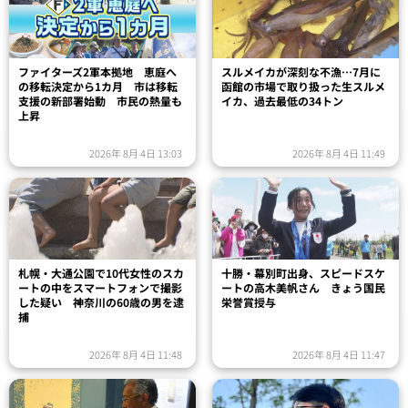
ファイターズ2軍本拠地 恵庭へ
スルメイカが深刻な不漁…7月に
の移転決定から1カ月 市は移転
函館の市場で取り扱った生スルメ
支援の新部署始動 市民の熱量も
イカ、過去最低の34トン
上昇
2026年 8月 4日 13:03
2026年 8月 4日 11:49
札幌・大通公園で10代女性のスカ
十勝・幕別町出身、スピードスケ
ートの中をスマートフォンで撮影
ートの高木美帆さん きょう国民
した疑い 神奈川の60歳の男を逮
栄誉賞授与
捕
2026年 8月 4日 11:48
2026年 8月 4日 11:47