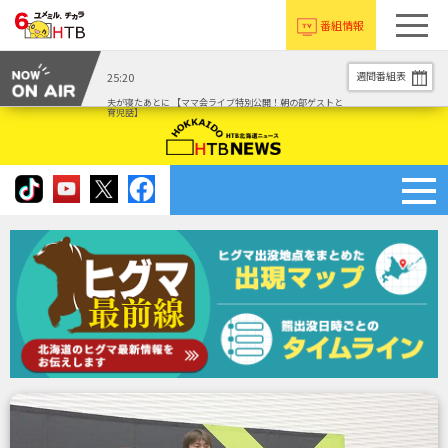
番組情報
週間番組表
25:20
夫が寝たあとに 【ママ会ライブ特別公開！朝の部ゲストと
育児話】