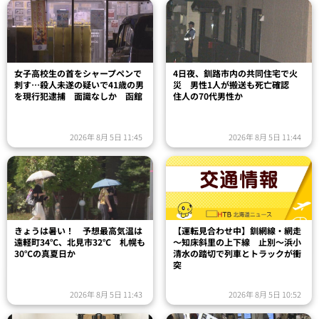
女子高校生の首をシャープペンで
4日夜、釧路市内の共同住宅で火
刺す…殺人未遂の疑いで41歳の男
災 男性1人が搬送も死亡確認
を現行犯逮捕 面識なしか 函館
住人の70代男性か
2026年 8月 5日 11:45
2026年 8月 5日 11:44
きょうは暑い！ 予想最高気温は
【運転見合わせ中】釧網線・網走
遠軽町34℃、北見市32℃ 札幌も
～知床斜里の上下線 止別～浜小
30℃の真夏日か
清水の踏切で列車とトラックが衝
突
2026年 8月 5日 11:43
2026年 8月 5日 10:52