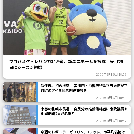
プロバスケ・レバンガ北海道、新ユニホームを披露 来月26
日にシーズン初戦
2026年 8月 6日 18:58
就任後、初の視察 黄川田・内閣府特命担当大臣が平
取町のアイヌ民族関連施設を
2026年 8月 6日 18:58
来春の札幌市長選 自民党の推薦候補者に衆院議員や
札幌市議2人が名乗り
2026年 8月 6日 18:57
今週のレギュラーガソリン、1リットルの平均価格は