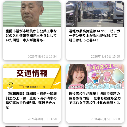
室蘭市議が市職員から公共工事な
遠軽の最高気温は34.9℃ ビアガ
どの入札情報を聞き出そうとして
ーデン盛り上がる札幌も29.4℃
いた問題 本人が謝罪も…
明日はもっと暑い！
2026年 8月 5日 15:54
2026年 8月 5日 15:50
【運転再開】釧網線・網走～知床
現役高校生が起業！旭川で話題の
斜里の上下線 止別～浜小清水の
綿あめ専門店 仕事も勉強も全力
踏切事故で約4時間、運転見合わ
で挑む女子高校生社長の素顔とは
せ
2026年 8月 5日 14:50
2026年 8月 5日 12:00