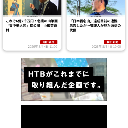
これぞ6億2千万円！北斎の肉筆画
「日本百名山」達成目前の遭難
「雪中美人図」初公開 小樽芸術
忠告したが…管理人が見た過信の
村
代償
朝日新聞
朝日新聞
2026年 8月 4日 11:00
2026年 8月 4日 10:00