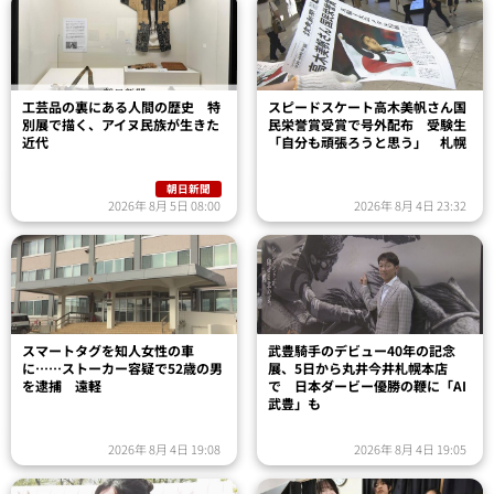
工芸品の裏にある人間の歴史 特
スピードスケート高木美帆さん国
別展で描く、アイヌ民族が生きた
民栄誉賞受賞で号外配布 受験生
近代
「自分も頑張ろうと思う」 札幌
朝日新聞
2026年 8月 5日 08:00
2026年 8月 4日 23:32
スマートタグを知人女性の車
武豊騎手のデビュー40年の記念
に……ストーカー容疑で52歳の男
展、5日から丸井今井札幌本店
を逮捕 遠軽
で 日本ダービー優勝の鞭に「AI
武豊」も
2026年 8月 4日 19:08
2026年 8月 4日 19:05