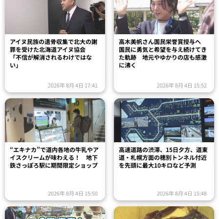
アイヌ民族の遺骨収集で北大の謝
高木美帆さん国民栄誉賞授与へ
罪を受けた北海道アイヌ協会
国民に勇気と希望を与え続けてき
「不信が解消されるわけではな
た軌跡 地元やゆかりの店も感激
い」
に沸く
2026年 8月 4日 17:41
2026年 8月 4日 15:52
“エキナカ”で道内各地の牛乳やア
高速道路の渋滞、15日夕方、道東
イスクリームが味わえる！ 地下
道・札幌方面の穂別トンネル付近
鉄さっぽろ駅に期間限定ショップ
を先頭に最大10キロなど予測
2026年 8月 4日 15:50
2026年 8月 4日 15:48