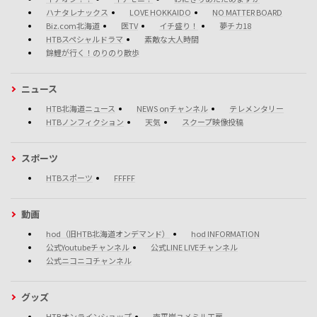
ハナタレナックス
LOVE HOKKAIDO
NO MATTER BOARD
Biz.com北海道
医TV
イチ盛り！
夢チカ18
HTBスペシャルドラマ
素敵な大人時間
錦鯉が行く！のりのり散歩
ニュース
HTB北海道ニュース
NEWS onチャンネル
テレメンタリー
HTBノンフィクション
天気
スクープ映像投稿
スポーツ
HTBスポーツ
FFFFF
動画
hod（旧HTB北海道オンデマンド）
hod INFORMATION
公式Youtubeチャンネル
公式LINE LIVEチャンネル
公式ニコニコチャンネル
グッズ
HTBオンラインショップ
南平岸ユメミル工房