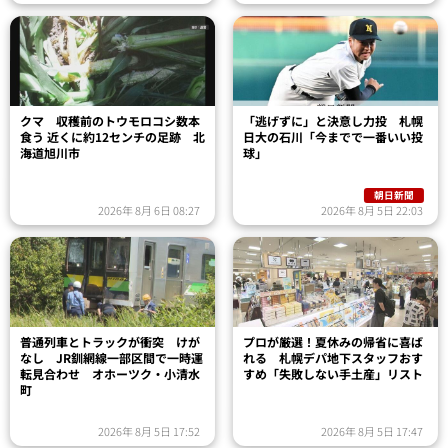
クマ 収穫前のトウモロコシ数本
「逃げずに」と決意し力投 札幌
食う 近くに約12センチの足跡 北
日大の石川「今までで一番いい投
海道旭川市
球」
朝日新聞
2026年 8月 6日 08:27
2026年 8月 5日 22:03
普通列車とトラックが衝突 けが
プロが厳選！夏休みの帰省に喜ば
なし JR釧網線一部区間で一時運
れる 札幌デパ地下スタッフおす
転見合わせ オホーツク・小清水
すめ「失敗しない手土産」リスト
町
2026年 8月 5日 17:52
2026年 8月 5日 17:47